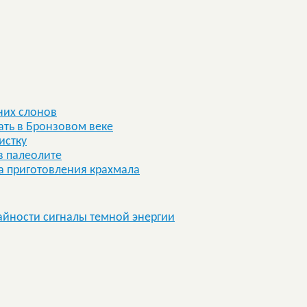
них слонов
ать в Бронзовом веке
истку
в палеолите
 приготовления крахмала
айности сигналы темной энергии