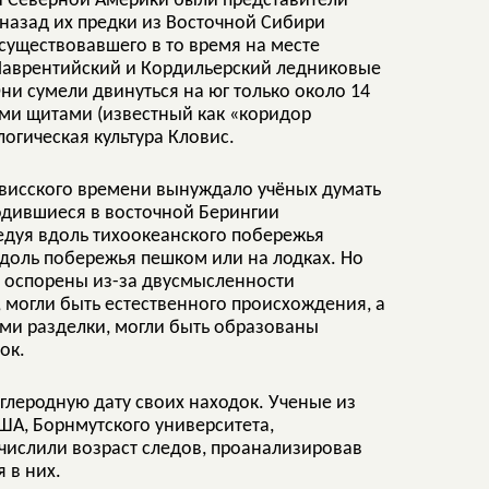
и Северной Америки были представители
 назад их предки из Восточной Сибири
существовавшего в то время на месте
Лаврентийский и Кордильерский ледниковые
и сумели двинуться на юг только около 14
ыми щитами (известный как «коридор
огическая культура Кловис.
овисского времени вынуждало учёных думать
одившиеся в восточной Берингии
едуя вдоль тихоокеанского побережья
вдоль побережья пешком или на лодках. Но
и оспорены из-за двусмысленности
, могли быть естественного происхождения, а
ами разделки, могли быть образованы
ок.
углеродную дату своих находок. Ученые из
ША, Борнмутского университета,
числили возраст следов, проанализировав
 в них.