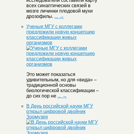
исследователи составили карту
всех синаптических связей в
мозге личинки плодовой мухи
дрозофилы.
... →
Ученые МГУ с коллегами
предложили новую концепцию
классификации живых
организмов
Это может показаться
удивительным, но для «вида» –
традиционной основы
биологической классификации –
до сих пор не
... →
В День российской науки МГУ
открыл цифровой двойник
Зоомузея