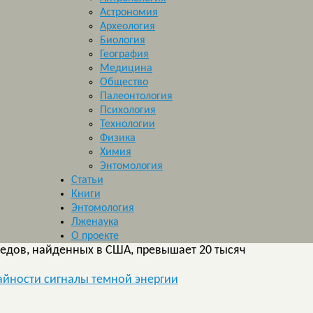
Астрономия
Археология
Биология
География
Медицина
Общество
Палеонтология
Психология
Технологии
Физика
Химия
Энтомология
Статьи
Книги
Энтомология
Лженаука
О проекте
ледов, найденных в США, превышает 20 тысяч
айности сигналы темной энергии