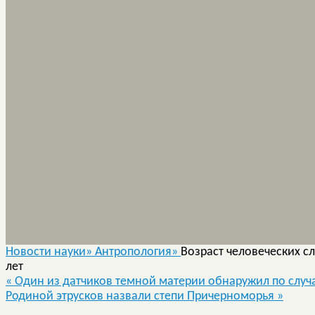
Новости науки»
Антропология»
Возраст человеческих с
лет
«
Один из датчиков темной материи обнаружил по случ
Родиной этрусков назвали степи Причерноморья
»