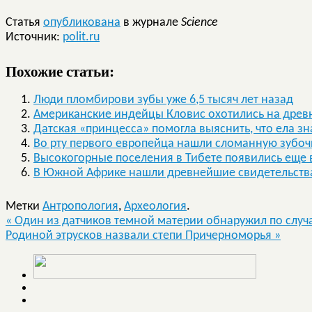
Статья
опубликована
в журнале
Science
Источник:
polit.ru
Похожие статьи:
Люди пломбирови зубы уже 6,5 тысяч лет назад
Американские индейцы Кловис охотились на древ
Датская «принцесса» помогла выяснить, что ела зн
Во рту первого европейца нашли сломанную зубоч
Высокогорные поселения в Тибете появились еще 
В Южной Африке нашли древнейшие свидетельства
Метки
Антропология
,
Археология
.
«
Один из датчиков темной материи обнаружил по случ
Родиной этрусков назвали степи Причерноморья
»