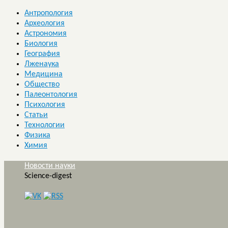
Антропология
Археология
Астрономия
Биология
География
Лженаука
Медицина
Общество
Палеонтология
Психология
Статьи
Технологии
Физика
Химия
Новости науки
Science-digest