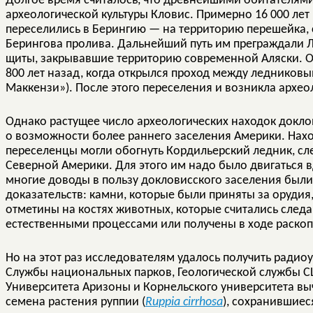
Долгое время считалось, что древнейшими обитателям
археологической культуры Кловис. Примерно 16 000 лет
переселились в Берингию — на территорию перешейка, 
Берингова пролива. Дальнейший путь им преграждали 
щиты, закрывавшие территорию современной Аляски. Он
800 лет назад, когда открылся проход между ледников
Маккензи»). После этого переселения и возникла археол
Однако растущее число археологических находок докл
о возможности более раннего заселения Америки. Нах
переселенцы могли обогнуть Кордильерский ледник, сл
Северной Америки. Для этого им надо было двигаться 
многие доводы в пользу докловисского заселения был
доказательств: камни, которые были приняты за орудия
отметины на костях животных, которые считались след
естественными процессами или получены в ходе раскоп
Но на этот раз исследователям удалось получить радио
Службы национальных парков, Геологической службы С
Университета Аризоны и Корнельского университета вы
семена растения руппии (
Ruppia cirrhosa
), сохранившиеся