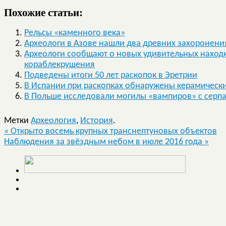
Похожие статьи:
Рельсы «каменного века»
Археологи в Азове нашли два древних захоронени
Археологи сообщают о новых удивительных находк
кораблекрушения
Подведены итоги 50 лет раскопок в Эретрии
В Испании при раскопках обнаружены керамически
В Польше исследовали могилы «вампиров» с серп
Метки
Археология
,
История
.
«
Открыто восемь крупных транснептуновых объектов
Наблюдения за звёздным небом в июле 2016 года
»