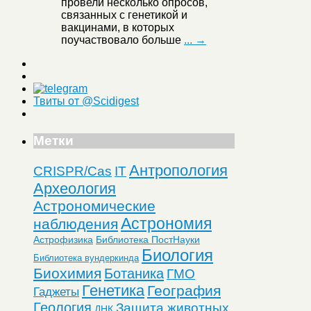
провели несколько опросов,
связанных с генетикой и
вакцинами, в которых
поучаствовало больше
... →
Твиты от @Scidigest
Метки
Антропология
CRISPR/Cas
IT
Археология
Астрономические
Астрономия
наблюдения
Астрофизика
Библиотека ПостНауки
Биология
Библиотека вундеркинда
Биохимия
Ботаника
ГМО
Генетика
География
Гаджеты
Геология
Защита животных
ДНК