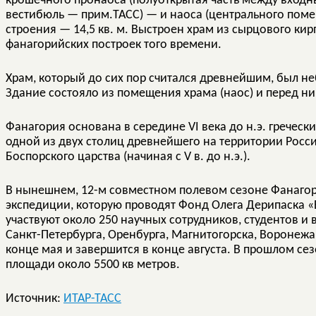
крошечного пронаоса (полуоткрытая часть между входн
вестибюль — прим.ТАСС) — и наоса (центрального пом
строения — 14,5 кв. м. Выстроен храм из сырцового кир
фанагорийских построек того времени.
Храм, который до сих пор считался древнейшим, был н
Здание состояло из помещения храма (наос) и перед ни
Фанагория основана в середине VI века до н.э. гречес
одной из двух столиц древнейшего на территории Росс
Боспорского царства (начиная с V в. до н.э.).
В нынешнем, 12-м совместном полевом сезоне Фанаго
экспедиции, которую проводят Фонд Олега Дерипаска «
участвуют около 250 научных сотрудников, студентов и
Санкт-Петербурга, Оренбурга, Магнитогорска, Воронежа
конце мая и завершится в конце августа. В прошлом с
площади около 5500 кв метров.
Источник:
ИТАР-ТАСС