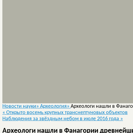
Новости науки»
Археология»
Археологи нашли в Фанаг
«
Открыто восемь крупных транснептуновых объектов
Наблюдения за звёздным небом в июле 2016 года
»
Археологи нашли в Фанагории древнейши