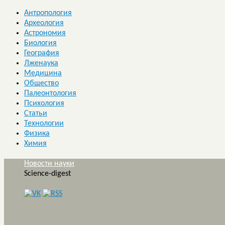
Антропология
Археология
Астрономия
Биология
География
Лженаука
Медицина
Общество
Палеонтология
Психология
Статьи
Технологии
Физика
Химия
Новости науки
Science-digest