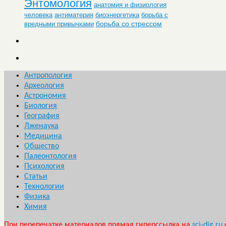
Энтомология
анатомия и физиология
человека
антиматерия
биоэнергетика
борьба с
борьба со стрессом
вредными привычками
Антропология
Археология
Астрономия
Биология
География
Лженаука
Медицина
Общество
Палеонтология
Психология
Статьи
Технологии
Физика
Химия
При перепечатке материалов прямая гиперссылка на
sci-dig.ru