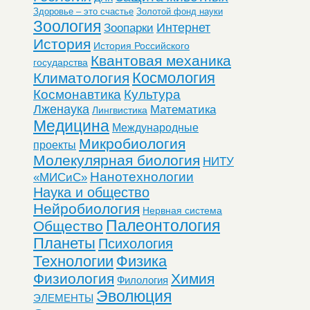
Здоровье – это счастье
Золотой фонд науки
Зоология
Интернет
Зоопарки
История
История Российского
Квантовая механика
государства
Космология
Климатология
Космонавтика
Культура
Лженаука
Математика
Лингвистика
Медицина
Международные
Микробиология
проекты
Молекулярная биология
НИТУ
Нанотехнологии
«МИСиС»
Наука и общество
Нейробиология
Нервная система
Палеонтология
Общество
Планеты
Психология
Технологии
Физика
Физиология
Химия
Филология
Эволюция
ЭЛЕМЕНТЫ