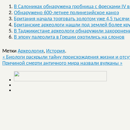
В Салониках обнаружена гробница с фресками IV ве
Обнаружено 600-летнее полинезийское каноэ
Британия начала торговать золотом уже 4,5 тысячи
Британские археологи нашли под землей более к
В Таджикистане археологи обнаружили захоронени
В эпоху палеолита в Греции охотились на слонов
Метки
Археология
,
История
.
«
Биологи раскрыли тайну происхождения жизни и отсут
Причиной смерти античного мира назвали вулканы
»