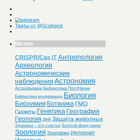
Твиты от @Scidigest
Метки
Антропология
CRISPR/Cas
IT
Археология
Астрономические
Астрономия
наблюдения
Астрофизика
Библиотека ПостНауки
Биология
Библиотека вундеркинда
Биохимия
Ботаника
ГМО
Генетика
География
Гаджеты
Геология
Защита животных
ДНК
Здоровье – это счастье
Золотой фонд науки
Зоология
Интернет
Зоопарки