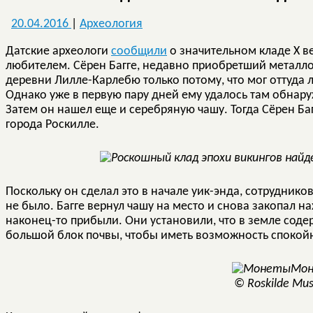
20.04.2016
|
Археология
Датские археологи
сообщили
о значительном кладе X 
любителем. Сёрен Багге, недавно приобретший металло
деревни Лилле-Карлебю только потому, что мог оттуда 
Однако уже в первую пару дней ему удалось там обнар
Затем он нашел еще и серебряную чашу. Тогда Сёрен Ба
города Роскилле.
Поскольку он сделал это в начале уик-энда, сотруднико
не было. Багге вернул чашу на место и снова закопал н
наконец-то прибыли. Они установили, что в земле сод
большой блок почвы, чтобы иметь возможность спокойн
Мо
© Roskilde Mu