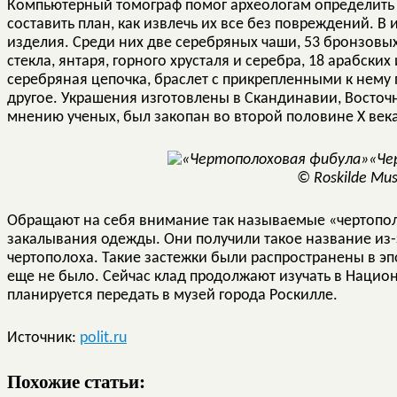
Компьютерный томограф помог археологам определить
составить план, как извлечь их все без повреждений. В
изделия. Среди них две серебряных чаши, 53 бронзовых
стекла, янтаря, горного хрусталя и серебра, 18 арабски
серебряная цепочка, браслет с прикрепленными к нему
другое. Украшения изготовлены в Скандинавии, Восточ
мнению ученых, был закопан во второй половине X века
«Че
© Roskilde Mu
Обращают на себя внимание так называемые «чертопо
закалывания одежды. Они получили такое название из
чертополоха. Такие застежки были распространены в эп
еще не было. Сейчас клад продолжают изучать в Национ
планируется передать в музей города Роскилле.
Источник:
polit.ru
Похожие статьи: