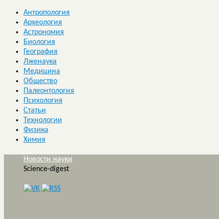
Антропология
Археология
Астрономия
Биология
География
Лженаука
Медицина
Общество
Палеонтология
Психология
Статьи
Технологии
Физика
Химия
Новости науки
Science-digest