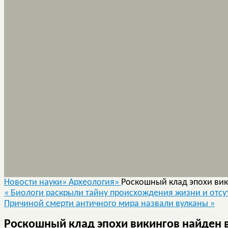
Новости науки»
Археология»
Роскошный клад эпохи вик
«
Биологи раскрыли тайну происхождения жизни и отсут
Причиной смерти античного мира назвали вулканы
»
Роскошный клад эпохи викингов найден 