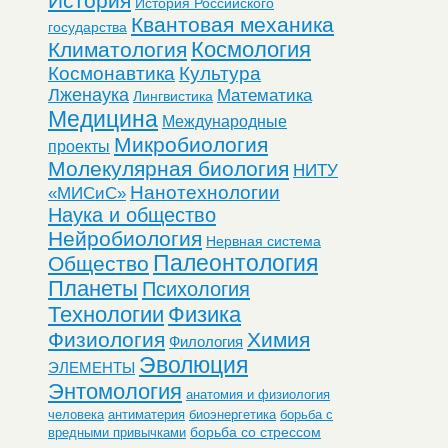
История
История Российского
Квантовая механика
государства
Космология
Климатология
Космонавтика
Культура
Лженаука
Математика
Лингвистика
Медицина
Международные
Микробиология
проекты
Молекулярная биология
НИТУ
Нанотехнологии
«МИСиС»
Наука и общество
Нейробиология
Нервная система
Палеонтология
Общество
Планеты
Психология
Технологии
Физика
Физиология
Химия
Филология
Эволюция
ЭЛЕМЕНТЫ
Энтомология
анатомия и физиология
человека
антиматерия
биоэнергетика
борьба с
борьба со стрессом
вредными привычками