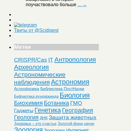
поучаствовало больше
... →
Твиты от @Scidigest
Метки
Антропология
CRISPR/Cas
IT
Археология
Астрономические
Астрономия
наблюдения
Астрофизика
Библиотека ПостНауки
Биология
Библиотека вундеркинда
Биохимия
Ботаника
ГМО
Генетика
География
Гаджеты
Геология
Защита животных
ДНК
Здоровье – это счастье
Золотой фонд науки
Зоология
Интернет
Зоопарки