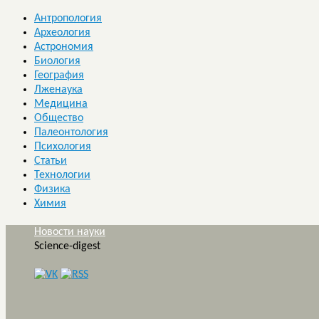
Антропология
Археология
Астрономия
Биология
География
Лженаука
Медицина
Общество
Палеонтология
Психология
Статьи
Технологии
Физика
Химия
Новости науки
Science-digest