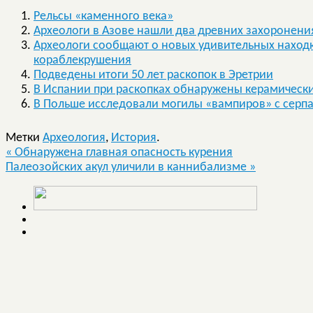
Рельсы «каменного века»
Археологи в Азове нашли два древних захоронени
Археологи сообщают о новых удивительных находк
кораблекрушения
Подведены итоги 50 лет раскопок в Эретрии
В Испании при раскопках обнаружены керамически
В Польше исследовали могилы «вампиров» с серп
Метки
Археология
,
История
.
«
Обнаружена главная опасность курения
Палеозойских акул уличили в каннибализме
»