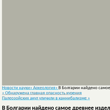
Новости науки»
Археология»
В Болгарии найдено самое
«
Обнаружена главная опасность курения
Палеозойских акул уличили в каннибализме
»
В Болгарии найдено самое древнее издел