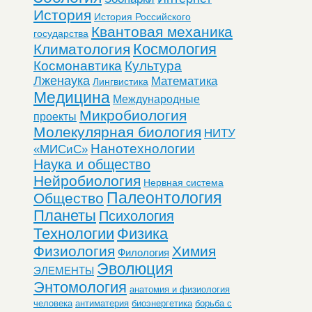
История
История Российского
Квантовая механика
государства
Космология
Климатология
Космонавтика
Культура
Лженаука
Математика
Лингвистика
Медицина
Международные
Микробиология
проекты
Молекулярная биология
НИТУ
Нанотехнологии
«МИСиС»
Наука и общество
Нейробиология
Нервная система
Палеонтология
Общество
Планеты
Психология
Технологии
Физика
Физиология
Химия
Филология
Эволюция
ЭЛЕМЕНТЫ
Энтомология
анатомия и физиология
человека
антиматерия
биоэнергетика
борьба с