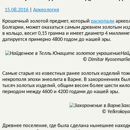
15.08.2016
|
Археология
Крошечный золотой предмет, который
раскопали
археол
Болгарии, может оказаться самым древнем золотым изд
в кольцо, весит 0,15 грамма и имеет диаметр 4 миллим
датируется примерно 4800 годом до нашей эры.
Най
© Dimitar Kyosemarl
Самые старые из известных ранее золотых изделий тож
некрополя эпохи энеолита в Варне. В захоронениях бы
тысяч золотых изделий, общим весом более шести кило
периодом между 4600 и 4200 годами до нашей эры.
Зах
© Yelkrokoy
Древнее поселение, где была сделана нынешнее находк