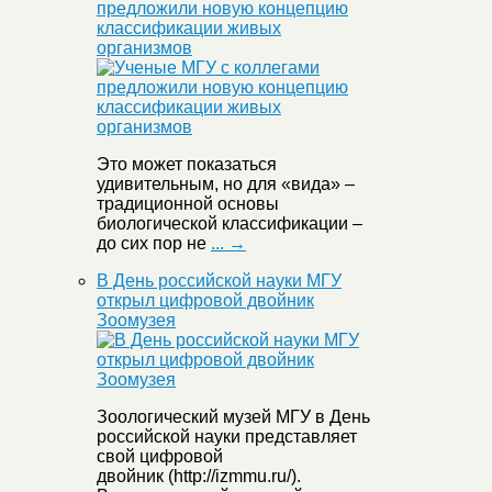
предложили новую концепцию
классификации живых
организмов
Это может показаться
удивительным, но для «вида» –
традиционной основы
биологической классификации –
до сих пор не
... →
В День российской науки МГУ
открыл цифровой двойник
Зоомузея
Зоологический музей МГУ в День
российской науки представляет
свой цифровой
двойник (http://izmmu.ru/).