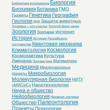
Биология
Библиотека вундеркинда
Биохимия
Ботаника
ГМО
Генетика
География
Гаджеты
Геология
Защита животных
ДНК
Здоровье – это счастье
Золотой фонд науки
Зоология
Интернет
Зоопарки
История
История Российского
Квантовая механика
государства
Космология
Климатология
Космонавтика
Культура
Лженаука
Математика
Лингвистика
Медицина
Международные
Микробиология
проекты
Молекулярная биология
НИТУ
Нанотехнологии
«МИСиС»
Наука и общество
Нейробиология
Нервная система
Палеонтология
Общество
Планеты
Психология