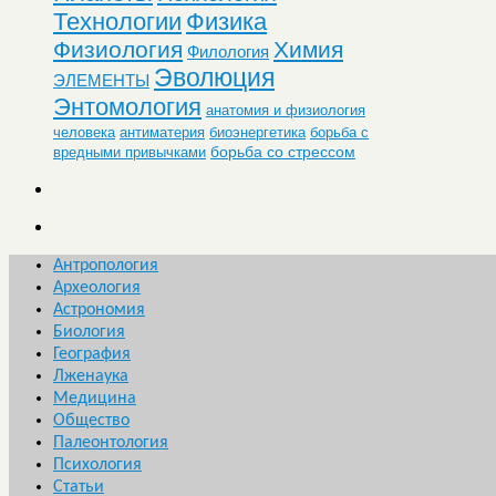
Технологии
Физика
Физиология
Химия
Филология
Эволюция
ЭЛЕМЕНТЫ
Энтомология
анатомия и физиология
человека
антиматерия
биоэнергетика
борьба с
борьба со стрессом
вредными привычками
Антропология
Археология
Астрономия
Биология
География
Лженаука
Медицина
Общество
Палеонтология
Психология
Статьи