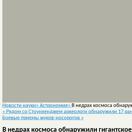
Новости науки»
Астрономия»
В недрах космоса обнаруж
«
Рядом со Стоунхенджем археологи обнаружили 17 ра
Боевые приемы жуков-носорогов
»
В недрах космоса обнаружили гигантское