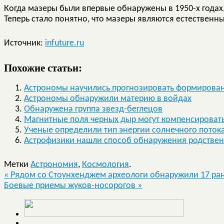
Когда мазеры были впервые обнаружены в 1950-х годах
Теперь стало понятно, что мазеры являются естественн
Источник:
infuture.ru
Похожие статьи:
Астрономы научились прогнозировать формирован
Астрономы обнаружили материю в войдах
Обнаружена группа звезд-беглецов
Магнитные поля черных дыр могут компенсировать
Ученые определили тип энергии солнечного поток
Астрофизики нашли способ обнаружения родствен
Метки
Астрономия
,
Космология
.
«
Рядом со Стоунхенджем археологи обнаружили 17 ра
Боевые приемы жуков-носорогов
»