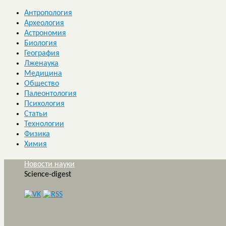
Антропология
Археология
Астрономия
Биология
География
Лженаука
Медицина
Общество
Палеонтология
Психология
Статьи
Технологии
Физика
Химия
Новости науки
Science-digest