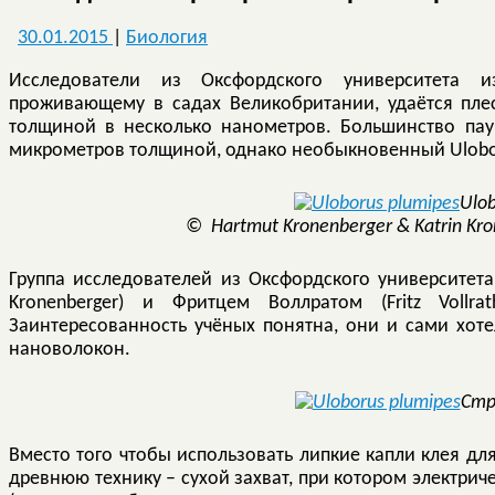
30.01.2015
|
Биология
Исследователи из Оксфордского университета из
проживающему в садах Великобритании, удаётся пле
толщиной в несколько нанометров. Большинство пау
микрометров толщиной, однако необыкновенный Ulobor
Ulob
© Hartmut Kronenberger & Katrin Kro
Группа исследователей из Оксфордского университета,
Kronenberger) и Фритцем Воллратом (Fritz Vollra
Заинтересованность учёных понятна, они и сами хот
нановолокон.
Стр
Вместо того чтобы использовать липкие капли клея дл
древнюю технику – сухой захват, при котором электрич