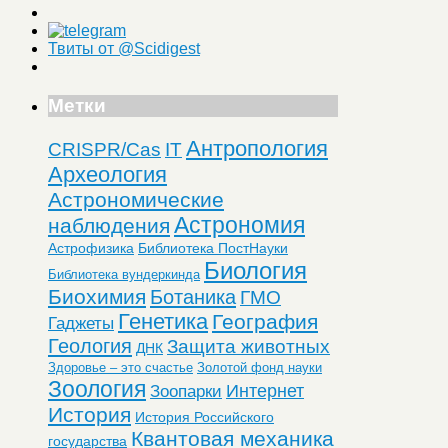
Твиты от @Scidigest
Метки
Антропология
CRISPR/Cas
IT
Археология
Астрономические
Астрономия
наблюдения
Астрофизика
Библиотека ПостНауки
Биология
Библиотека вундеркинда
Биохимия
Ботаника
ГМО
Генетика
География
Гаджеты
Геология
Защита животных
ДНК
Здоровье – это счастье
Золотой фонд науки
Зоология
Интернет
Зоопарки
История
История Российского
Квантовая механика
государства