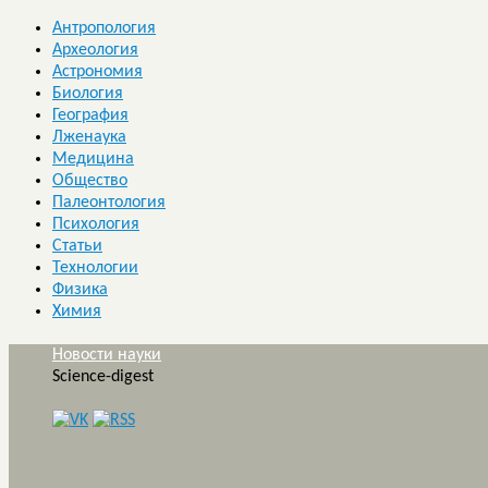
Антропология
Археология
Астрономия
Биология
География
Лженаука
Медицина
Общество
Палеонтология
Психология
Статьи
Технологии
Физика
Химия
Новости науки
Science-digest