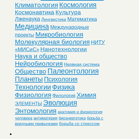
Космология
Климатология
Космонавтика
Культура
Лженаука
Математика
Лингвистика
Медицина
Международные
Микробиология
проекты
Молекулярная биология
НИТУ
Нанотехнологии
«МИСиС»
Наука и общество
Нейробиология
Нервная система
Палеонтология
Общество
Планеты
Психология
Технологии
Физика
Физиология
Химия
Филология
Эволюция
ЭЛЕМЕНТЫ
Энтомология
анатомия и физиология
человека
антиматерия
биоэнергетика
борьба с
борьба со стрессом
вредными привычками