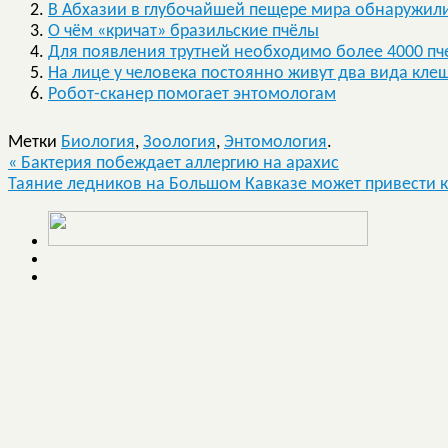
В Абхазии в глубочайшей пещере мира обнаружил
О чём «кричат» бразильские пчёлы
Для появления трутней необходимо более 4000 пч
На лице у человека постоянно живут два вида кле
Робот-сканер помогает энтомологам
Метки
Биология
,
Зоология
,
Энтомология
.
«
Бактерия побеждает аллергию на арахис
Таяние ледников на Большом Кавказе может привести 