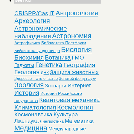
Метки
Антропология
CRISPR/Cas
IT
Археология
Астрономические
Астрономия
наблюдения
Астрофизика
Библиотека ПостНауки
Биология
Библиотека вундеркинда
Биохимия
Ботаника
ГМО
Генетика
География
Гаджеты
Геология
Защита животных
ДНК
Здоровье – это счастье
Золотой фонд науки
Зоология
Интернет
Зоопарки
История
История Российского
Квантовая механика
государства
Космология
Климатология
Космонавтика
Культура
Лженаука
Математика
Лингвистика
Медицина
Международные