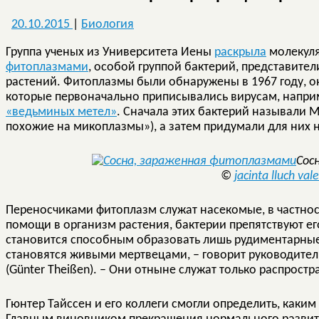
20.10.2015
|
Биология
Группа ученых из Университета Иены
раскрыла
молекуля
фитоплазмами
, особой группой бактерий, представите
растений. Фитоплазмы были обнаружены в 1967 году, о
которые первоначально приписывались вирусам, напри
«ведьминых метел»
. Сначала этих бактерий называли M
похожие на микоплазмы»), а затем придумали для них 
Сос
©
jacinta lluch vale
Переносчиками фитоплазм служат насекомые, в частнос
помощи в организм растения, бактерии препятствуют ег
становится способным образовать лишь рудиментарные 
становятся живыми мертвецами, – говорит руководител
(Günter Theißen). – Они отныне служат только распрост
Гюнтер Тайссен и его коллеги смогли определить, каки