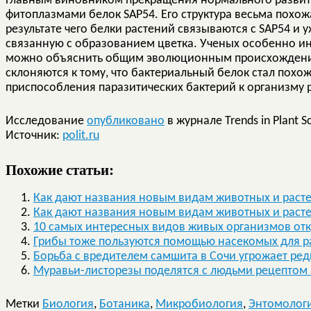
Главным виновником прекращения нормального развит
фитоплазмами белок SAP54. Его структура весьма похож
результате чего белки растений связываются с SAP54 и 
связанную с образованием цветка. Ученых особенно ин
можно объяснить общим эволюционным происхождение
склоняются к тому, что бактериальный белок стал похо
приспособления паразитических бактерий к организму 
Исследование
опубликовано
в журнале Trends in Plant S
Источник:
polit.ru
Похожие статьи:
Как дают названия новым видам животных и расте
Как дают названия новым видам животных и расте
10 самых интересных видов живых организмов отк
Грибы тоже пользуются помощью насекомых для 
Борьба с вредителем самшита в Сочи угрожает ре
Муравьи-листорезы поделятся с людьми рецептом
Метки
Биология
,
Ботаника
,
Микробиология
,
Энтомолог