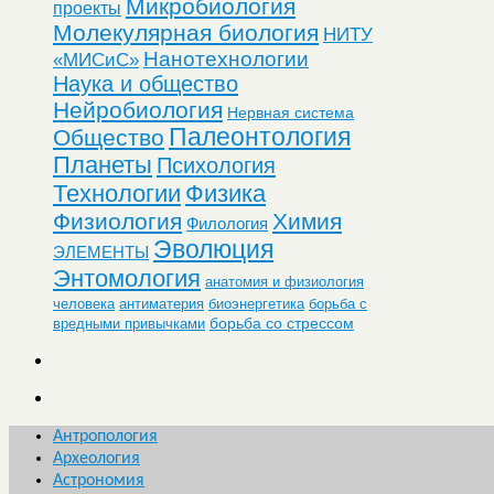
Микробиология
проекты
Молекулярная биология
НИТУ
Нанотехнологии
«МИСиС»
Наука и общество
Нейробиология
Нервная система
Палеонтология
Общество
Планеты
Психология
Технологии
Физика
Физиология
Химия
Филология
Эволюция
ЭЛЕМЕНТЫ
Энтомология
анатомия и физиология
человека
антиматерия
биоэнергетика
борьба с
борьба со стрессом
вредными привычками
Антропология
Археология
Астрономия