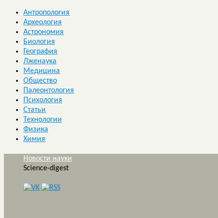
Антропология
Археология
Астрономия
Биология
География
Лженаука
Медицина
Общество
Палеонтология
Психология
Статьи
Технологии
Физика
Химия
Новости науки
Science-digest