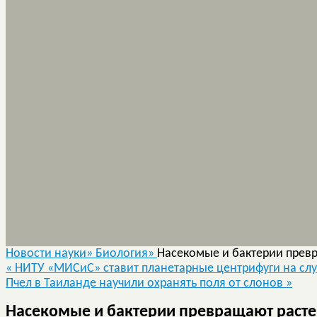
Новости науки»
Биология»
Насекомые и бактерии прев
«
НИТУ «МИСиС» ставит планетарные центрифуги на слу
Пчел в Таиланде научили охранять поля от слонов
»
Насекомые и бактерии превращают расте