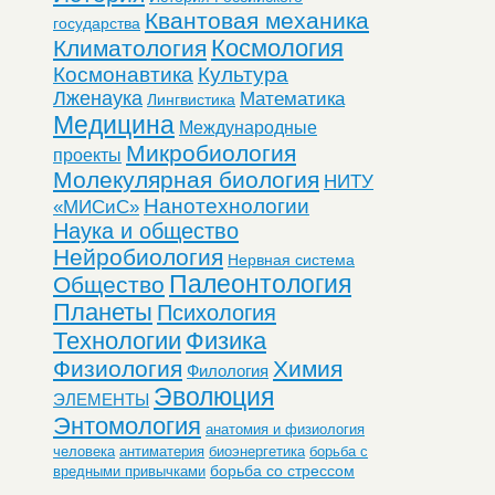
Квантовая механика
государства
Космология
Климатология
Космонавтика
Культура
Лженаука
Математика
Лингвистика
Медицина
Международные
Микробиология
проекты
Молекулярная биология
НИТУ
Нанотехнологии
«МИСиС»
Наука и общество
Нейробиология
Нервная система
Палеонтология
Общество
Планеты
Психология
Технологии
Физика
Физиология
Химия
Филология
Эволюция
ЭЛЕМЕНТЫ
Энтомология
анатомия и физиология
человека
антиматерия
биоэнергетика
борьба с
борьба со стрессом
вредными привычками