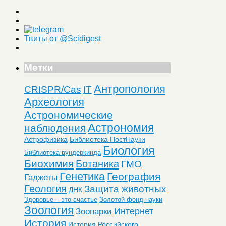
Твиты от @Scidigest
Метки
Антропология
CRISPR/Cas
IT
Археология
Астрономические
Астрономия
наблюдения
Астрофизика
Библиотека ПостНауки
Биология
Библиотека вундеркинда
Биохимия
Ботаника
ГМО
Генетика
География
Гаджеты
Геология
Защита животных
ДНК
Здоровье – это счастье
Золотой фонд науки
Зоология
Интернет
Зоопарки
История
История Российского