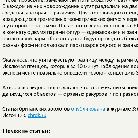
Чтобы проверить, замечают ли утята сходство и различи
В каждом из них новорожденных утят разделили на две
сходства, а вторая — различия. Для этого каждого птен
вращающихся трехмерных геометрических фигур: у пер
а у второй — разными. После этого всех животных на 3
в комнату с двумя парами фигур — одинаковыми и разны
около какой пары объектов утята будут проводить бол
разных форм использовали пары шаров одного и разных
Оказалось, что утята чувствуют разницу между парами 
Исключая птенцов, которые за 10 минут наблюдения воо
эксперименте правильно определи «свою» концепцию 32 и
Авторы исследования полагают, что этот механизм помо
движущихся объектов — с разных ракурсов и при разно
Статья британских зоологов
опубликована
в журнале
Sc
Источник:
chrdk.ru
Похожие статьи: