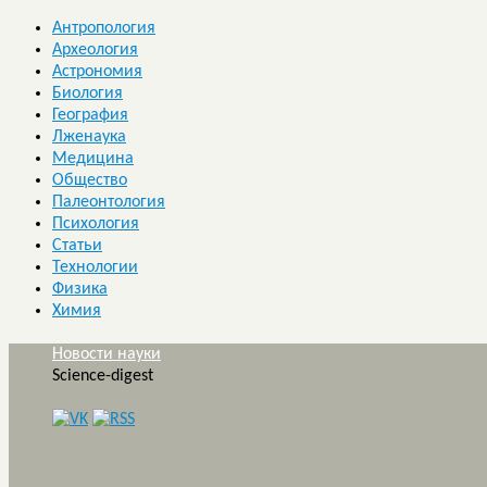
Антропология
Археология
Астрономия
Биология
География
Лженаука
Медицина
Общество
Палеонтология
Психология
Статьи
Технологии
Физика
Химия
Новости науки
Science-digest