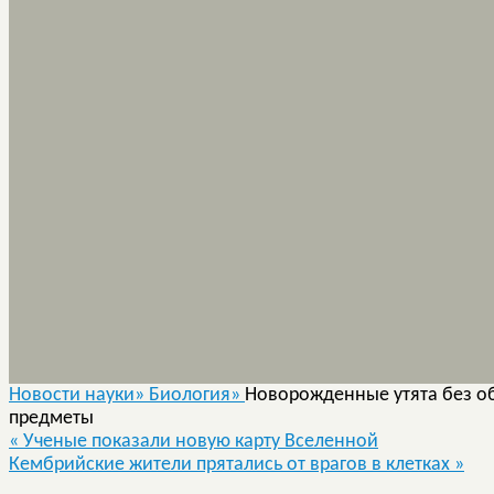
Новости науки»
Биология»
Новорожденные утята без о
предметы
«
Ученые показали новую карту Вселенной
Кембрийские жители прятались от врагов в клетках
»