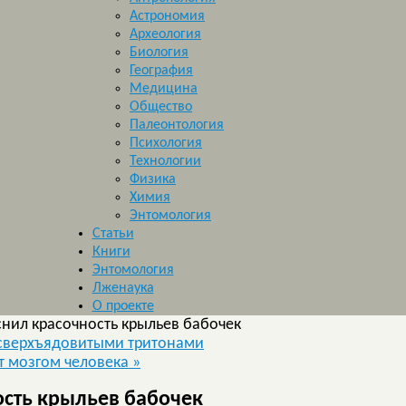
Астрономия
Археология
Биология
География
Медицина
Общество
Палеонтология
Психология
Технологии
Физика
Химия
Энтомология
Статьи
Книги
Энтомология
Лженаука
О проекте
нил красочность крыльев бабочек
 сверхъядовитыми тритонами
т мозгом человека
»
ость крыльев бабочек