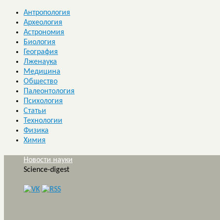
Антропология
Археология
Астрономия
Биология
География
Лженаука
Медицина
Общество
Палеонтология
Психология
Статьи
Технологии
Физика
Химия
Новости науки
Science-digest