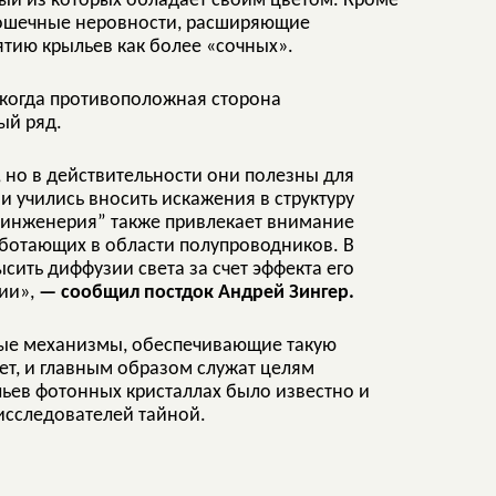
й из которых обладает своим цветом. Кроме
рошечные неровности, расширяющие
ятию крыльев как более «сочных».
 когда противоположная сторона
ый ряд.
 но в действительности они полезны для
и учились вносить искажения в структуру
я инженерия” также привлекает внимание
аботающих в области полупроводников. В
сить диффузии света за счет эффекта его
ии»,
— сообщил постдок Андрей Зингер.
ные механизмы, обеспечивающие такую
ет, и главным образом служат целям
ьев фотонных кристаллах было известно и
исследователей тайной.