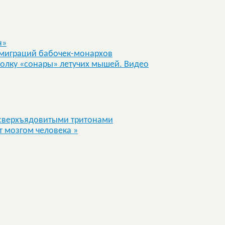
н»
 миграций бабочек-монархов
толку «сонары» летучих мышей. Видео
 сверхъядовитыми тритонами
т мозгом человека
»