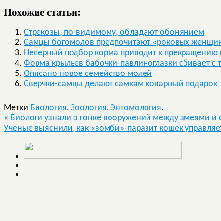
Похожие статьи:
Стрекозы, по-видимому, обладают обонянием
Самцы богомолов предпочитают «роковых женщи
Неверный подбор корма приводит к прекращению
Форма крыльев бабочки-павлиноглазки сбивает с 
Описано новое семейство молей
Сверчки-самцы делают самкам коварный подарок
Метки
Биология
,
Зоология
,
Энтомология
.
«
Биологи узнали о гонке вооружений между змеями и
Ученые выяснили, как «зомби»-паразит кошек управляе