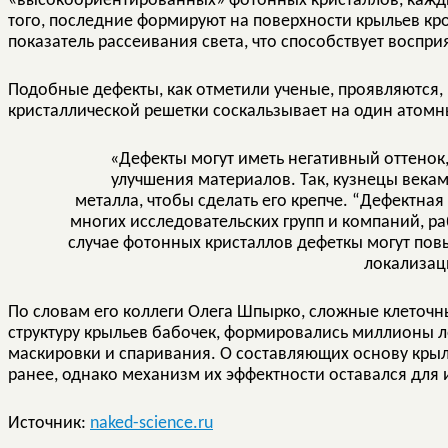
«высокоориентированных» фотонных кристаллов, кажды
того, последние формируют на поверхности крыльев к
показатель рассеивания света, что способствует воспри
Подобные дефекты, как отметили ученые, проявляются,
кристаллической решетки соскальзывает на один атомн
«Дефекты могут иметь негативный оттенок,
улучшения материалов. Так, кузнецы векам
металла, чтобы сделать его крепче. “Дефектна
многих исследовательских групп и компаний, р
случае фотонных кристаллов дефеткы могут повы
локализац
По словам его коллеги Олега Шпырко, сложные клеточ
структуру крыльев бабочек, формировались миллионы л
маскировки и спаривания. О составляющих основу крыл
ранее, однако механизм их эффектности оставался для 
Источник:
naked-science.ru