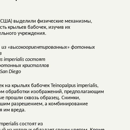
 (США) выделили физические механизмы,
ть крыльев бабочек, изучив их
ельного учреждения.
s imperialis состоят
фотонных кристаллов
 San Diego
к на крыльях бабочек Teinopalpus imperialis,
дом обработки изображений, предполагающим
е прошли сквозь образец. Снимки,
айшим разрешением, а комбинирование
я им вреда.
perialis состоят из