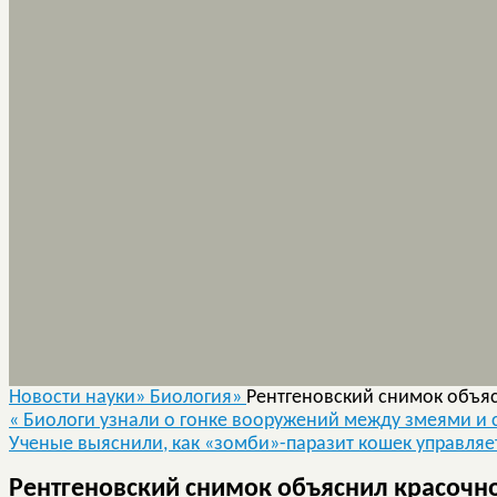
Новости науки»
Биология»
Рентгеновский снимок объяс
«
Биологи узнали о гонке вооружений между змеями и
Ученые выяснили, как «зомби»-паразит кошек управляе
Рентгеновский снимок объяснил красочн