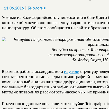
11.06.2016
|
Биология
Ученые из Калифорнийского университета в Сан-Диего
которые обеспечивают повышенную яркость и красочнос
наноструктуру. Об этом сообщается на сайте образоват
Чешуйки на крыльях Teinopalpu
из «высокоориентированных» 
© Andrej Singer, UC
В рамках работы исследователи
изучили
структуру чешуе
сочетая рентгеновские лазеры с птихографией — мето
компьютерный анализ паттерна дифракции волн, которы
сделанные благодаря птихографии, отличаются высоч
методик позволило рассмотреть насекомых, не причиня
Полученные данные показали, что чешуйки Teinopalpus im