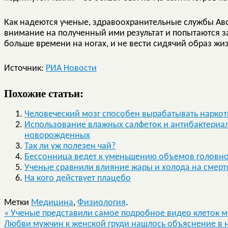
Как надеются ученые, здравоохранительные службы Авст
внимание на полученный ими результат и попытаются з
больше времени на ногах, и не вести сидячий образ жи
Источник:
РИА Новости
Похожие статьи:
Человеческий мозг способен вырабатывать наркот
Использование влажных салфеток и антибактериал
новорожденных
Так ли уж полезен чай?
Бессонница ведет к уменьшению объемов головно
Ученые сравнили влияние жары и холода на смерт
На кого действует плацебо
Метки
Медицина
,
Физиология
.
«
Ученые представили самое подробное видео клеток мо
Любви мужчин к женской груди нашлось объяснение в