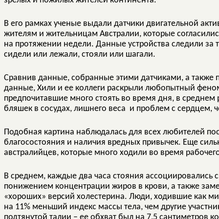
зрелых и пожилых жителей континента.
В его рамках ученые выдали датчики двигательной акт
жителям и жительницам Австралии, которые согласились
на протяжении недели. Данные устройства следили за те
сидели или лежали, стояли или шагали.
Сравнив данные, собранные этими датчиками, а также
данные, Хили и ее коллеги раскрыли любопытный феном
предпочитавшие много стоять во время дня, в среднем 
бляшек в сосудах, лишнего веса и проблем с сердцем, 
Подобная картина наблюдалась для всех любителей пост
благосостояния и наличия вредных привычек. Еще сильн
австралийцев, которые много ходили во время рабочего
В среднем, каждые два часа стояния ассоциировались 
понижением концентрации жиров в крови, а также зам
«хороших» версий холестерина. Люди, ходившие как ми
на 11% меньший индекс массы тела, чем другие участни
подтянутой талии – ее обхват был на 7,5 сантиметров к