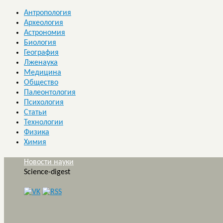
Антропология
Археология
Астрономия
Биология
География
Лженаука
Медицина
Общество
Палеонтология
Психология
Статьи
Технологии
Физика
Химия
Новости науки
Science-digest