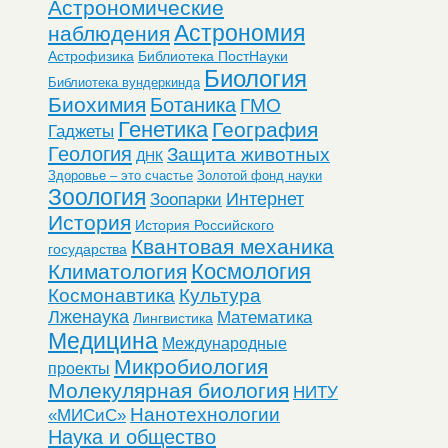
Астрономические
Астрономия
наблюдения
Астрофизика
Библиотека ПостНауки
Биология
Библиотека вундеркинда
Биохимия
Ботаника
ГМО
Генетика
География
Гаджеты
Геология
Защита животных
ДНК
Здоровье – это счастье
Золотой фонд науки
Зоология
Интернет
Зоопарки
История
История Российского
Квантовая механика
государства
Космология
Климатология
Космонавтика
Культура
Лженаука
Математика
Лингвистика
Медицина
Международные
Микробиология
проекты
Молекулярная биология
НИТУ
Нанотехнологии
«МИСиС»
Наука и общество