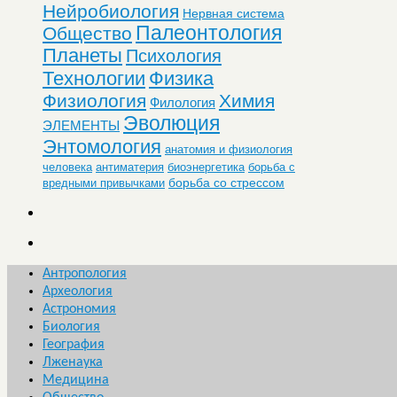
Нейробиология
Нервная система
Палеонтология
Общество
Планеты
Психология
Технологии
Физика
Физиология
Химия
Филология
Эволюция
ЭЛЕМЕНТЫ
Энтомология
анатомия и физиология
человека
антиматерия
биоэнергетика
борьба с
борьба со стрессом
вредными привычками
Антропология
Археология
Астрономия
Биология
География
Лженаука
Медицина