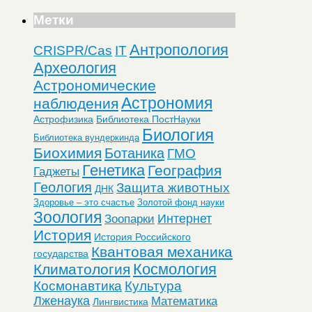
Метки
Антропология
CRISPR/Cas
IT
Археология
Астрономические
Астрономия
наблюдения
Астрофизика
Библиотека ПостНауки
Биология
Библиотека вундеркинда
Биохимия
Ботаника
ГМО
Генетика
География
Гаджеты
Геология
Защита животных
ДНК
Здоровье – это счастье
Золотой фонд науки
Зоология
Интернет
Зоопарки
История
История Российского
Квантовая механика
государства
Космология
Климатология
Космонавтика
Культура
Лженаука
Математика
Лингвистика