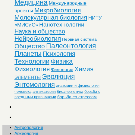
Медицина
Международные
Микробиология
проекты
Молекулярная биология
НИТУ
Нанотехнологии
«МИСиС»
Наука и общество
Нейробиология
Нервная система
Палеонтология
Общество
Планеты
Психология
Технологии
Физика
Физиология
Химия
Филология
Эволюция
ЭЛЕМЕНТЫ
Энтомология
анатомия и физиология
человека
антиматерия
биоэнергетика
борьба с
борьба со стрессом
вредными привычками
Антропология
Археология