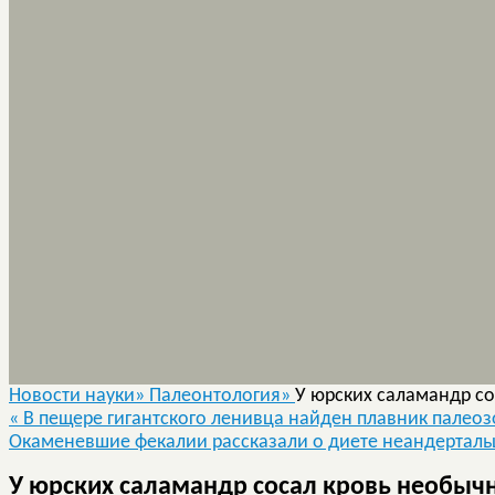
Новости науки»
Палеонтология»
У юрских саламандр с
«
В пещере гигантского ленивца найден плавник палеоз
Окаменевшие фекалии рассказали о диете неандертал
У юрских саламандр сосал кровь необыч