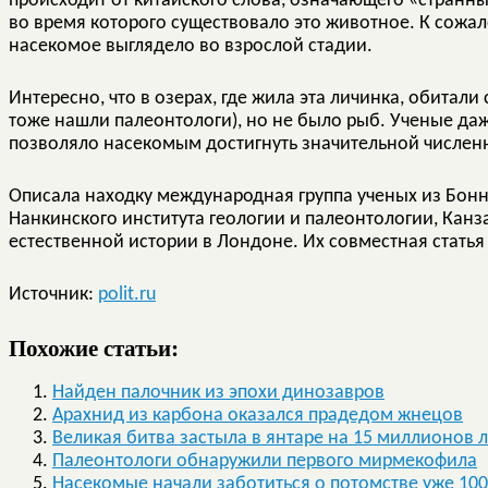
происходит от китайского слова, означающего «странн
во время которого существовало это животное. К сожал
насекомое выглядело во взрослой стадии.
Интересно, что в озерах, где жила эта личинка, обитал
тоже нашли палеонтологи), но не было рыб. Ученые даж
позволяло насекомым достигнуть значительной числен
Описала находку международная группа ученых из Бонн
Нанкинского института геологии и палеонтологии, Канз
естественной истории в Лондоне. Их совместная стать
Источник:
polit.ru
Похожие статьи:
Найден палочник из эпохи динозавров
Арахнид из карбона оказался прадедом жнецов
Великая битва застыла в янтаре на 15 миллионов л
Палеонтологи обнаружили первого мирмекофила
Насекомые начали заботиться о потомстве уже 100