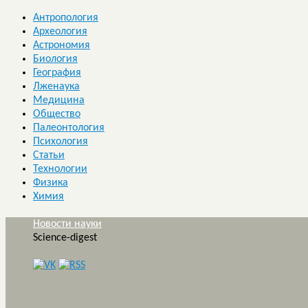
Антропология
Археология
Астрономия
Биология
География
Лженаука
Медицина
Общество
Палеонтология
Психология
Статьи
Технологии
Физика
Химия
Новости науки
Science-digest