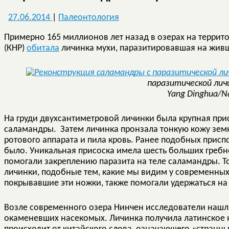
27.06.2014
|
Палеонтология
Примерно 165 миллионов лет назад в озерах на терри
(КНР)
обитала
личинка мухи, паразитировавшая на живш
паразитической лич
Yang Dinghua/N
На груди двухсантиметровой личинки была крупная прис
саламандры. Затем личинка пронзала тонкую кожу зе
ротового аппарата и пила кровь. Ранее подобных прис
было. Уникальная присоска имела шесть больших гребн
помогали закреплению паразита на теле саламандры. Т
личинки, подобные тем, какие мы видим у современных
покрывавшие эти ножки, также помогали удержаться на
Возле современного озера Нинчен исследователи нашл
окаменевших насекомых. Личинка получила латинское