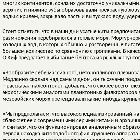
многих континентов, сочла их достаточно уникальными
верхние и нижние зубы образовывали прекрасную ловуш
воды с крилем, закрывало пасть и выпускало воду, удерж
Стоит отметить, что в наши дни усатые киты предпочита
размножения перебираются в теплые моря. Мортурнер
холодных вод, в которых обычно и растворенные питате
большем количестве по сравнению с тропиками. В каче
О’Киф предлагает выбирание бентоса из рыхлых грунто
«Вообразите себе массивного, неторопливого плезиозав
Медленно скользя над самым дном, он тысячами поедае
– рассказал палеонтолог, добавив, что скорее всего пл
экологическими аналогами планктонных фильтраторов вр
мезозойских морях претендовали какие-нибудь крупны
«Мы предполагаем, что высокоспециализированный набо
сближает ее с современными серыми китами и архаичны
и считаем, что он функционировал аналогичным образом
первая находка китоподобного фильтрующего аппарата,