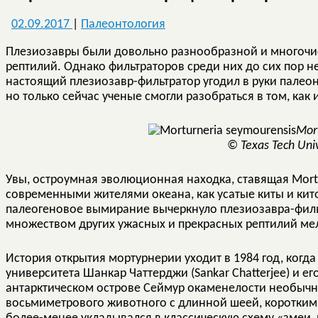
02.09.2017
|
Палеонтология
Плезиозавры были довольно разнообразной и многочи
рептилий. Однако фильтраторов среди них до сих пор не
настоящий плезиозавр-фильтратор угодил в руки палео
но только сейчас ученые смогли разобраться в том, ка
Mor
© Texas Tech Uni
Увы, остроумная эволюционная находка, ставящая Mortur
современными жителями океана, как усатые киты и кит
палеогеновое вымирание вычеркнуло плезиозавра-филь
множеством других ужасных и прекрасных рептилий ме
История открытия мортурнерии уходит в 1984 год, когда
университета Шанкар Чаттерджи (Sankar Chatterjee) и ег
антарктическом острове Сеймур окаменелости необычн
восьмиметрового животного с длинной шеей, коротки