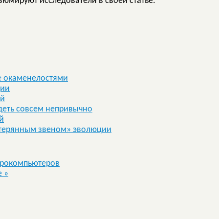
юмируют исследователи в своей статье.
е окаменелостями
ции
ей
деть совсем непривычно
й
отерянным звеном» эволюции
йрокомпьютеров
е
»