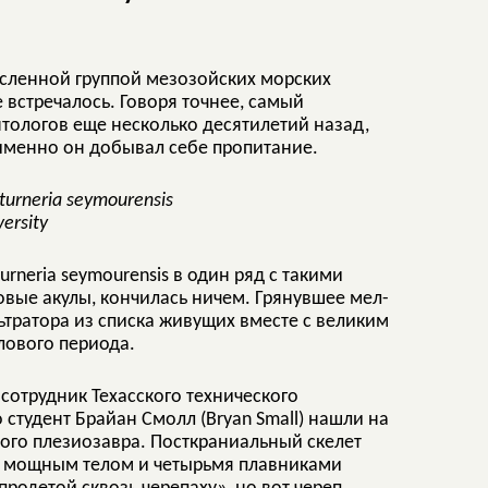
сленной группой мезозойских морских
 встречалось. Говоря точнее, самый
нтологов еще несколько десятилетий назад,
к именно он добывал себе пропитание.
turneria seymourensis
versity
neria seymourensis в один ряд с такими
овые акулы, кончилась ничем. Грянувшее мел-
тратора из списка живущих вместе с великим
лового периода.
 сотрудник Техасского технического
о студент Брайан Смолл (Bryan Small) нашли на
ого плезиозавра. Посткраниальный скелет
м мощным телом и четырьмя плавниками