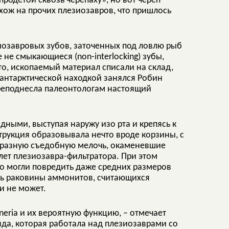
родетой сквозь черепаху», но вот череп
хож на прочих плезиозавров, что пришлось
зиозавровых зубов, заточенных под ловлю рыб
е не смыкающиеся (non-interlocking) зубы,
о, ископаемый материал списали на склад,
й антарктической находкой занялся Робин
преподнесла палеонтологам настоящий
дными, выступая наружу изо рта и крепясь к
трукция образовывала нечто вроде корзины, с
 разную съедобную мелочь, окаменевшие
лет плезиозавра-фильтратора. При этом
ко могли повредить даже средних размеров
ть раковины аммонитов, считающихся
и не может.
neria и их вероятную функцию, – отмечает
да, которая работала над плезиозаврами со