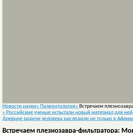
Новости науки»
Палеонтология»
Встречаем плезиозавра
«
Российские ученые испытали новый материал для не
Древние родичи человека наследили не только в Африк
Встречаем плезиозавра-фильтратора: Mor