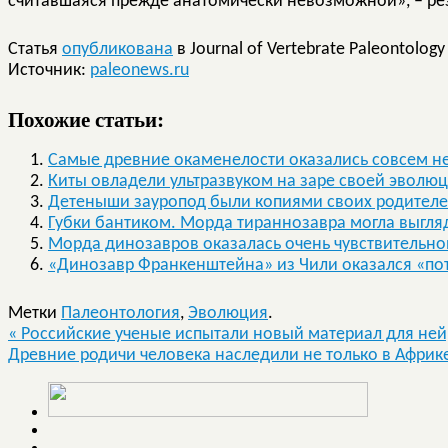
считавшаяся прежде анатомически невозможной», – рез
Статья
опубликована
в Journal of Vertebrate Paleontology
Источник:
paleonews.ru
Похожие статьи:
Самые древние окаменелости оказались совсем н
Киты овладели ультразвуком на заре своей эволю
Детеныши зауропод были копиями своих родител
Губки бантиком. Морда тираннозавра могла выгля
Морда динозавров оказалась очень чувствительно
«Динозавр Франкенштейна» из Чили оказался «п
Метки
Палеонтология
,
Эволюция
.
«
Российские ученые испытали новый материал для не
Древние родичи человека наследили не только в Африк