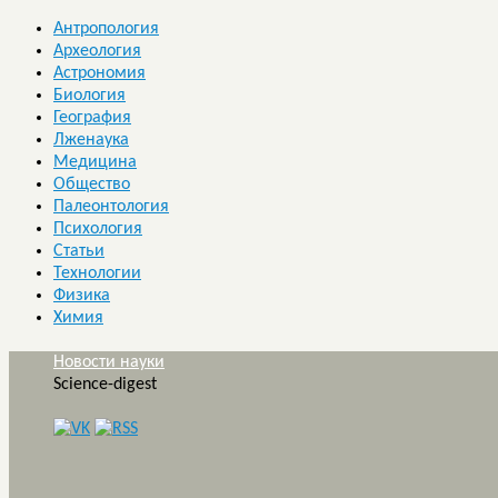
Антропология
Археология
Астрономия
Биология
География
Лженаука
Медицина
Общество
Палеонтология
Психология
Статьи
Технологии
Физика
Химия
Новости науки
Science-digest