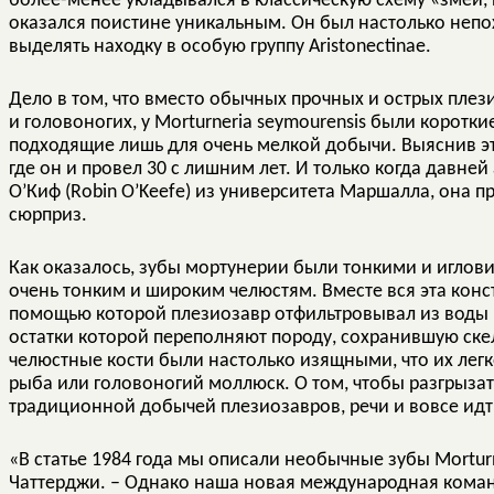
более-менее укладывался в классическую схему «змеи, п
оказался поистине уникальным. Он был настолько непо
выделять находку в особую группу Aristonectinae.
Дело в том, что вместо обычных прочных и острых пле
и головоногих, у Morturneria seymourensis были коротки
подходящие лишь для очень мелкой добычи. Выяснив эт
где он и провел 30 с лишним лет. И только когда давне
О’Киф (Robin O’Keefe) из университета Маршалла, она 
сюрприз.
Как оказалось, зубы мортунерии были тонкими и иглови
очень тонким и широким челюстям. Вместе вся эта конс
помощью которой плезиозавр отфильтровывал из воды
остатки которой переполняют породу, сохранившую ске
челюстные кости были настолько изящными, что их лег
рыба или головоногий моллюск. О том, чтобы разгрыза
традиционной добычей плезиозавров, речи и вовсе идт
«В статье 1984 года мы описали необычные зубы Mortur
Чаттерджи. – Однако наша новая международная коман