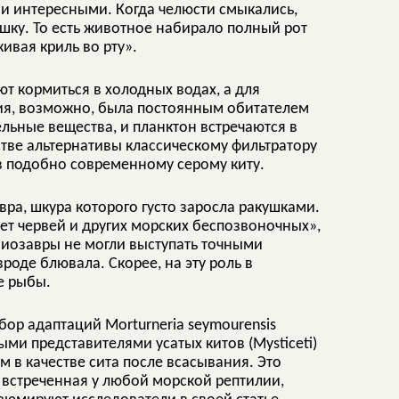
 и интересными. Когда челюсти смыкались,
ку. То есть животное набирало полный рот
ивая криль во рту».
ют кормиться в холодных водах, а для
ия, возможно, была постоянным обитателем
льные вещества, и планктон встречаются в
стве альтернативы классическому фильтратору
в подобно современному серому киту.
ра, шкура которого густо заросла ракушками.
т червей и других морских беспозвоночных»,
езиозавры не могли выступать точными
оде блювала. Скорее, на эту роль в
е рыбы.
р адаптаций Morturneria seymourensis
ми представителями усатых китов (Mysticeti)
 в качестве сита после всасывания. Это
 встреченная у любой морской рептилии,