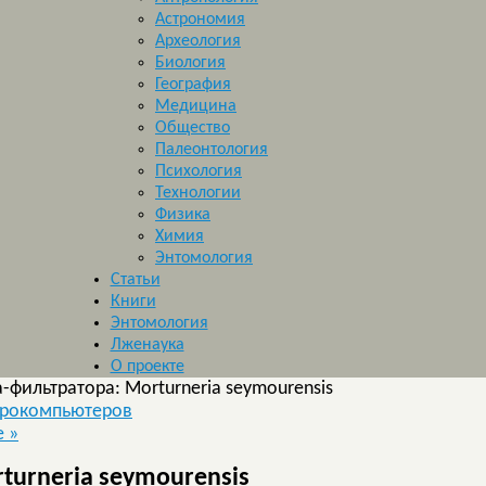
Астрономия
Археология
Биология
География
Медицина
Общество
Палеонтология
Психология
Технологии
Физика
Химия
Энтомология
Статьи
Книги
Энтомология
Лженаука
О проекте
-фильтратора: Morturneria seymourensis
йрокомпьютеров
е
»
turneria seymourensis