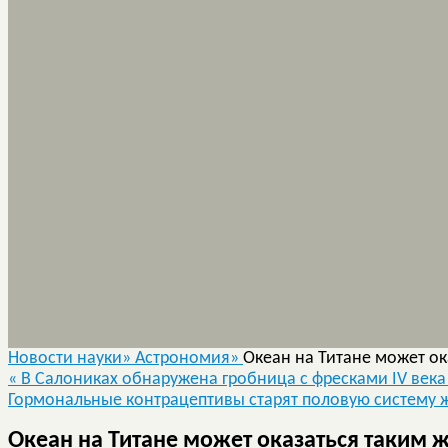
Новости науки»
Астрономия»
Океан на Титане может ок
«
В Салониках обнаружена гробница с фресками IV века д
Гормональные контрацептивы старят половую систем
Океан на Титане может оказаться таким 