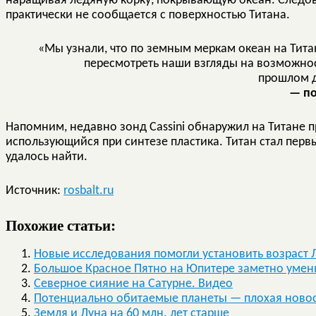
наращивая ледяную корку, покрывающую океан. Следова
практически не сообщается с поверхностью Титана.
«Мы узнали, что по земным меркам океан на Тита
пересмотреть наши взгляды на возможнос
прошлом д
— по
Напомним, недавно зонд Cassini обнаружил на Титане п
использующийся при синтезе пластика. Титан стал перв
удалось найти.
Источник:
rosbalt.ru
Похожие статьи:
Новые исследования помогли установить возраст 
Большое Красное Пятно на Юпитере заметно уме
Северное сияние на Сатурне. Видео
Потенциально обитаемые планеты — плохая новос
Земля и Луна на 60 млн. лет старше