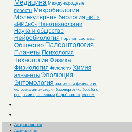
Медицина
Международные
Микробиология
проекты
Молекулярная биология
НИТУ
Нанотехнологии
«МИСиС»
Наука и общество
Нейробиология
Нервная система
Палеонтология
Общество
Планеты
Психология
Технологии
Физика
Физиология
Химия
Филология
Эволюция
ЭЛЕМЕНТЫ
Энтомология
анатомия и физиология
человека
антиматерия
биоэнергетика
борьба с
борьба со стрессом
вредными привычками
Антропология
Археология