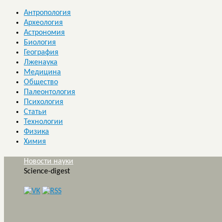
Антропология
Археология
Астрономия
Биология
География
Лженаука
Медицина
Общество
Палеонтология
Психология
Статьи
Технологии
Физика
Химия
Новости науки
Science-digest