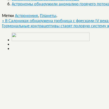
Астрономы обнаружили аномалию горячего потока
Метки
Астрономия
,
Планеты
.
«
В Салониках обнаружена гробница с фресками IV века д
Гормональные контрацептивы старят половую систем