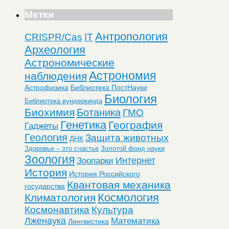
Метки
Антропология
CRISPR/Cas
IT
Археология
Астрономические
Астрономия
наблюдения
Астрофизика
Библиотека ПостНауки
Биология
Библиотека вундеркинда
Биохимия
Ботаника
ГМО
Генетика
География
Гаджеты
Геология
Защита животных
ДНК
Здоровье – это счастье
Золотой фонд науки
Зоология
Интернет
Зоопарки
История
История Российского
Квантовая механика
государства
Космология
Климатология
Космонавтика
Культура
Лженаука
Математика
Лингвистика