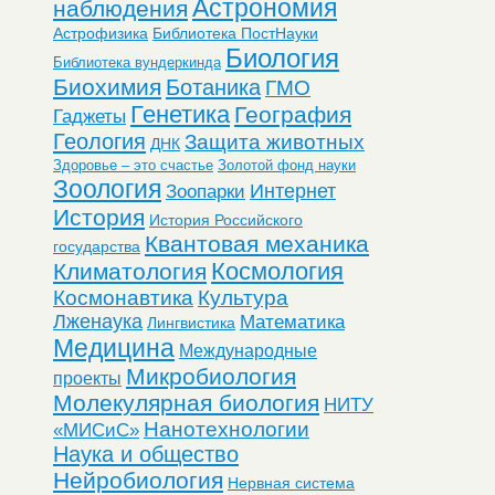
Астрономия
наблюдения
Астрофизика
Библиотека ПостНауки
Биология
Библиотека вундеркинда
Биохимия
Ботаника
ГМО
Генетика
География
Гаджеты
Геология
Защита животных
ДНК
Здоровье – это счастье
Золотой фонд науки
Зоология
Интернет
Зоопарки
История
История Российского
Квантовая механика
государства
Космология
Климатология
Космонавтика
Культура
Лженаука
Математика
Лингвистика
Медицина
Международные
Микробиология
проекты
Молекулярная биология
НИТУ
Нанотехнологии
«МИСиС»
Наука и общество
Нейробиология
Нервная система