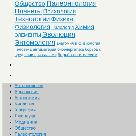
Палеонтология
Общество
Планеты
Психология
Технологии
Физика
Физиология
Химия
Филология
Эволюция
ЭЛЕМЕНТЫ
Энтомология
анатомия и физиология
человека
антиматерия
биоэнергетика
борьба с
борьба со стрессом
вредными привычками
Антропология
Археология
Астрономия
Биология
География
Лженаука
Медицина
Общество
Палеонтология