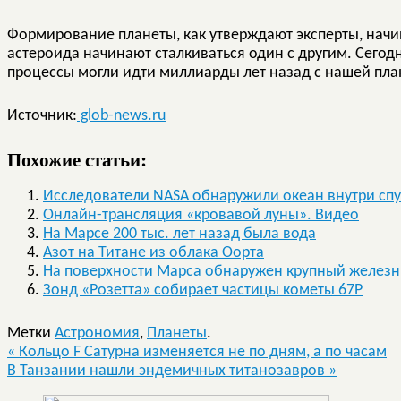
Формирование планеты, как утверждают эксперты, начи
астероида начинают сталкиваться один с другим. Сегод
процессы могли идти миллиарды лет назад с нашей пла
Источник:
glob-news.ru
Похожие статьи:
Исследователи NASA обнаружили океан внутри спу
Онлайн-трансляция «кровавой луны». Видео
На Марсе 200 тыс. лет назад была вода
Азот на Титане из облака Оорта
На поверхности Марса обнаружен крупный желез
Зонд «Розетта» собирает частицы кометы 67P
Метки
Астрономия
,
Планеты
.
«
Кольцо F Сатурна изменяется не по дням, а по часам
В Танзании нашли эндемичных титанозавров
»