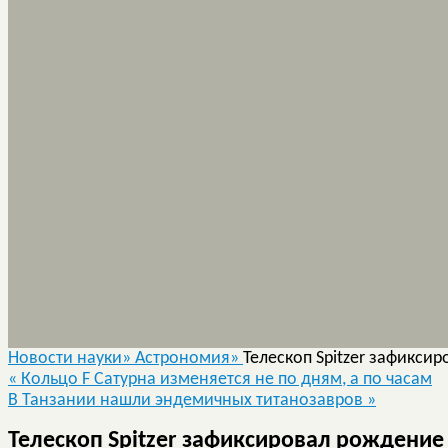
Новости науки»
Астрономия»
Телескоп Spitzer зафикси
«
Кольцо F Сатурна изменяется не по дням, а по часам
В Танзании нашли эндемичных титанозавров
»
Телескоп Spitzer зафиксировал рождение