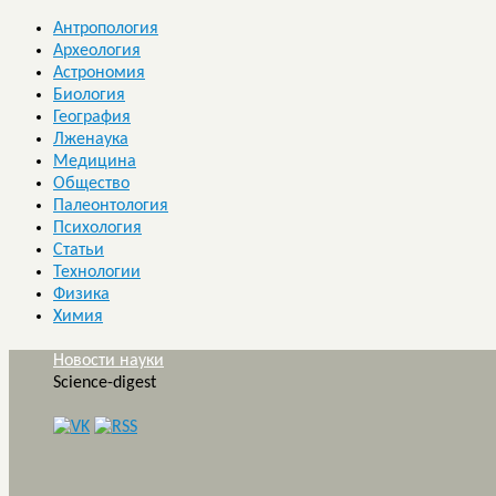
Антропология
Археология
Астрономия
Биология
География
Лженаука
Медицина
Общество
Палеонтология
Психология
Статьи
Технологии
Физика
Химия
Новости науки
Science-digest