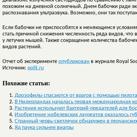
диапазоне излучения светодиодов по сравнению с лам
похожим на дневной солнечный. Днем бабочки ради э
распознавания ультразвука. Возможно, они так поступа
Если бабочки не приспособятся к меняющимся условиям
стать причиной снижения численность ряда видов, что
у летучих мышей. Также сокращение количества бабоч
видов растений.
Отчет об эксперименте
опубликован
в журнале Royal Soc
Источник:
polit.ru
Похожие статьи:
Дрозофилы спасаются от врагов с помощью пилот
В Нидерландах началась первая международная к
Растения используют бактерий-предателей для бо
Изобретение нобелевских лауреатов оказалось гу
Странный червь-светлячок обнаружен в перуанских
Яд паука сильнее виагры