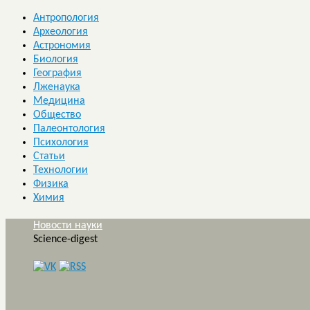
Антропология
Археология
Астрономия
Биология
География
Лженаука
Медицина
Общество
Палеонтология
Психология
Статьи
Технологии
Физика
Химия
Новости науки
Science-digest