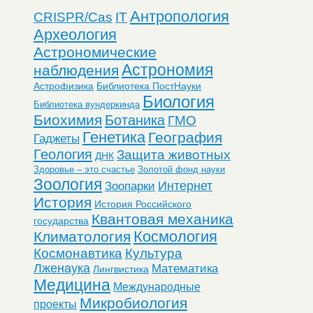
Антропология
CRISPR/Cas
IT
Археология
Астрономические
Астрономия
наблюдения
Астрофизика
Библиотека ПостНауки
Биология
Библиотека вундеркинда
Биохимия
Ботаника
ГМО
Генетика
География
Гаджеты
Геология
Защита животных
ДНК
Здоровье – это счастье
Золотой фонд науки
Зоология
Интернет
Зоопарки
История
История Российского
Квантовая механика
государства
Космология
Климатология
Космонавтика
Культура
Лженаука
Математика
Лингвистика
Медицина
Международные
Микробиология
проекты