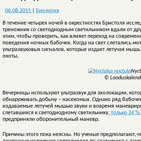
06.08.2015
|
Биология
В течение четырех ночей в окрестностях Бристоля иссл
треножник со светодиодным светильником вдали от др
этим, чтобы проверить, как влияет переход на совреме
поведения ночных бабочек. Когда на свет слетались мо
ультразвуковых сигналов, которые издает летучая мышь
охоты.
Nyct
© Looduskalend
Вечерницы используют ультразвук для эхолокации, кото
обнаруживать добычу – насекомых. Однако ряд бабочек
издаваемые летучей мышью звуки и вовремя маневриров
слетавшихся к светодиодному светильнику,
только 24 %
предприняли оборонительный маневр.
Причины этого пока неясны. Но ученые предполагают, 