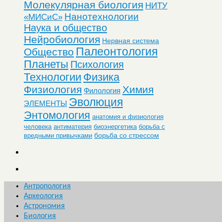
Молекулярная биология
НИТУ
Нанотехнологии
«МИСиС»
Наука и общество
Нейробиология
Нервная система
Палеонтология
Общество
Планеты
Психология
Технологии
Физика
Физиология
Химия
Филология
Эволюция
ЭЛЕМЕНТЫ
Энтомология
анатомия и физиология
человека
антиматерия
биоэнергетика
борьба с
борьба со стрессом
вредными привычками
Антропология
Археология
Астрономия
Биология