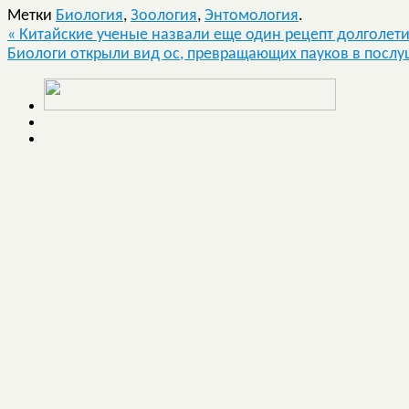
Метки
Биология
,
Зоология
,
Энтомология
.
«
Китайские ученые назвали еще один рецепт долголет
Биологи открыли вид ос, превращающих пауков в посл