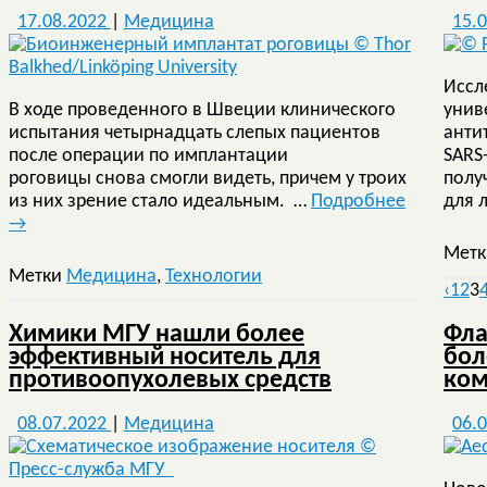
17.08.2022
|
Медицина
15.
Иссл
В ходе проведенного в Швеции клинического
унив
испытания четырнадцать слепых пациентов
анти
после операции по имплантации
SARS
роговицы снова смогли видеть, причем у троих
полу
из них зрение стало идеальным. …
Подробнее
для 
→
Мет
Метки
Медицина
,
Технологии
‹
1
2
3
Химики МГУ нашли более
Фла
эффективный носитель для
бол
противоопухолевых средств
ком
08.07.2022
|
Медицина
06.