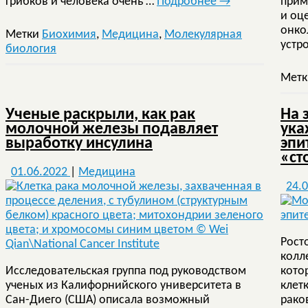
грибков и человека очень …
Подробнее
→
прим
и оц
онко
Метки
Биохимия
,
Медицина
,
Молекулярная
устр
биология
Мет
Ученые раскрыли, как рак
На 
молочной железы подавляет
ука
выработку инсулина
эпи
«ст
01.06.2022
|
Медицина
24.
Рост
колл
Исследовательская группа под руководством
кото
ученых из Калифорнийского университета в
клет
Сан-Диего (США) описала возможный
рако