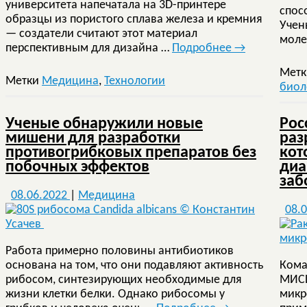
университета напечатала на 3D-принтере
спос
образцы из пористого сплава железа и кремния
Учен
— создатели считают этот материал
моле
перспективным для дизайна …
Подробнее
→
Мет
Метки
Медицина
,
Технологии
биол
Ученые обнаружили новые
Рос
мишени для разработки
раз
противогрибковых препаратов без
кот
побочных эффектов
диа
заб
08.06.2022
|
Медицина
08.
Работа примерно половины антибиотиков
основана на том, что они подавляют активность
Кома
рибосом, синтезирующих необходимые для
МИСИ
жизни клетки белки. Однако рибосомы у
микр