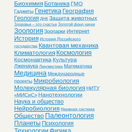
Биохимия
Ботаника
ГМО
Генетика
География
Гаджеты
Геология
Защита животных
ДНК
Здоровье – это счастье
Золотой фонд науки
Зоология
Интернет
Зоопарки
История
История Российского
Квантовая механика
государства
Космология
Климатология
Космонавтика
Культура
Лженаука
Математика
Лингвистика
Медицина
Международные
Микробиология
проекты
Молекулярная биология
НИТУ
Нанотехнологии
«МИСиС»
Наука и общество
Нейробиология
Нервная система
Палеонтология
Общество
Планеты
Психология
Технологии
Физика