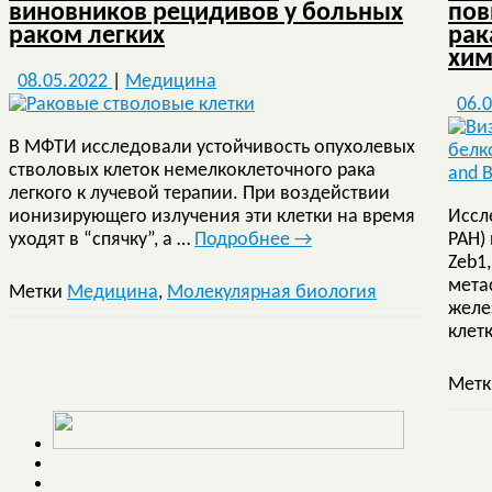
виновников рецидивов у больных
пов
раком легких
рак
хим
08.05.2022
|
Медицина
06.
В МФТИ исследовали устойчивость опухолевых
стволовых клеток немелкоклеточного рака
легкого к лучевой терапии. При воздействии
ионизирующего излучения эти клетки на время
Иссл
уходят в “спячку”, а …
Подробнее
→
РАН)
Zeb1
мета
Метки
Медицина
,
Молекулярная биология
желе
клет
Мет