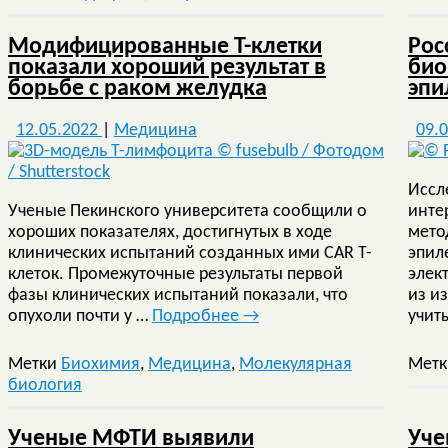
Модифицированные T-клетки
Рос
показали хороший результат в
био
борьбе с раком желудка
эпи
12.05.2022
|
Медицина
09.
Иссл
Ученые Пекинского университета сообщили о
инте
хороших показателях, достигнутых в ходе
мето
клинических испытаний созданных ими CAR T-
эпил
клеток. Промежуточные результаты первой
элек
фазы клинических испытаний показали, что
из и
опухоли почти у …
Подробнее
→
учит
Метки
Биохимия
,
Медицина
,
Молекулярная
Мет
биология
Ученые МФТИ выявили
Уче