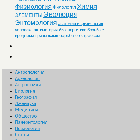
Физиология
Химия
Филология
Эволюция
ЭЛЕМЕНТЫ
Энтомология
анатомия и физиология
человека
антиматерия
биоэнергетика
борьба с
борьба со стрессом
вредными привычками
Антропология
Археология
Астрономия
Биология
География
Лженаука
Медицина
Общество
Палеонтология
Психология
Статьи