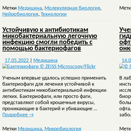
Метки
Медицина
,
Молекулярная биология
,
Мет
Нейробиология
,
Технологии
Устойчивую к антибиотикам
Уче
микобактериальную легочную
гид
инфекцию смогли победить с
офт
помощью бактериофагов
онк
17.05.2022
|
Медицина
14.
Ученым впервые удалось успешно применить
В ла
бактериофаги для лечения устойчивой к
инст
антибиотикам микобактериальной инфекции
иссл
легких. Бактериофаги, или просто фаги,
биор
представляют собой крошечные вирусы,
боль
проникающие в бактерий и убивающие …
офта
Подробнее
→
забо
Метки
Медицина
,
Микробиология
Мет