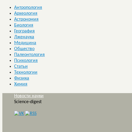
Антропология
Археология
Астрономия
Биология
География
Лженаука
Медицина
Общество
Палеонтология
Психология
Статьи
Технологии
Физика
Химия
Новости науки
Science-digest