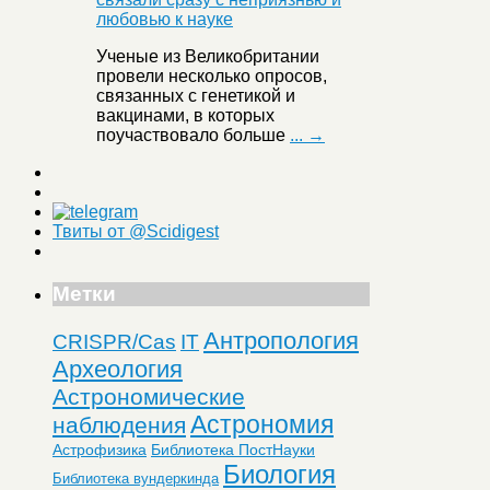
Ученые из Великобритании
провели несколько опросов,
связанных с генетикой и
вакцинами, в которых
поучаствовало больше
... →
Твиты от @Scidigest
Метки
Антропология
CRISPR/Cas
IT
Археология
Астрономические
Астрономия
наблюдения
Астрофизика
Библиотека ПостНауки
Биология
Библиотека вундеркинда