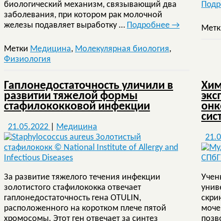
биологический механизм, связывающий два
Под
заболевания, при котором рак молочной
железы подавляет выработку …
Подробнее
→
Мет
Метки
Медицина
,
Молекулярная биология
,
Физиология
Гаплонедостаточность уличили в
Хим
развитии тяжелой формы
экс
стафилококковой инфекции
онк
сис
21.05.2022
|
Медицина
21.
За развитие тяжелого течения инфекции
Учен
золотистого стафилококка отвечает
унив
гаплонедостаточность гена OTULIN,
скри
расположенного на коротком плече пятой
моче
хромосомы. Этот ген отвечает за синтез
позв