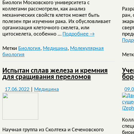
Биологи Московского университета с
коллегами рассмотрели, как анализ
Разр
механических свойств клеток может быть
ран,
полезен при изучении рака. Их обусловливает
экар
организация клеточного скелета, или
свер
цитоскелета, особенно …
Подробнее
→
пред
Под
Метки
Биология
,
Медицина
,
Молекулярная
биология
Мет
Испытан сплав железа и кремния
Уче
для сращивания переломов
бор
17.06.2022
|
Медицина
09.
Колл
спец
Научная группа из Сколтеха и Сеченовского
биои