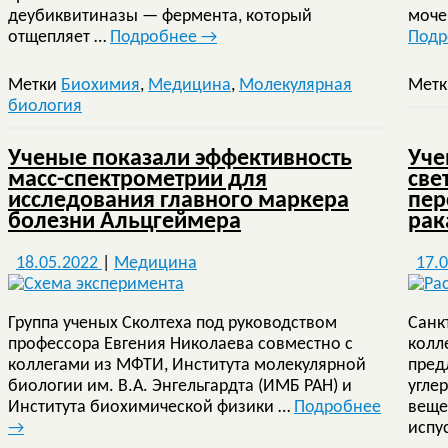
деубиквитиназы — фермента, который
моче
отщепляет …
Подробнее
→
Под
Метки
Биохимия
,
Медицина
,
Молекулярная
Мет
биология
Ученые показали эффективность
Уче
масс-спектрометрии для
све
исследования главного маркера
пер
болезни Альцгеймера
рак
18.05.2022
|
Медицина
17.
Группа ученых Сколтеха под руководством
Санк
профессора Евгения Николаева совместно с
колл
коллегами из МФТИ, Института молекулярной
пред
биологии им. В.А. Энгельгардта (ИМБ РАН) и
угле
Института биохимической физики …
Подробнее
веще
→
испу