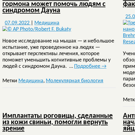
гормона может помочь людям с
фак
синдромом Дауна
25.
07.09.2022
|
Медицина
Новое исследование на мышах — и небольшое
испытание, уже проведенное на людях —
открывает перспективы лечения, которое
Учен
поможет уменьшить когнитивные проблемы у
обзо
людей с синдромом Дауна. …
Подробнее
→
прим
моде
пара
Метки
Медицина
,
Молекулярная биология
безо
Мет
Имплантаты роговицы, сделанные
Ант
из кожи свиньи, помогли вернуть
нач
зрение
яйц