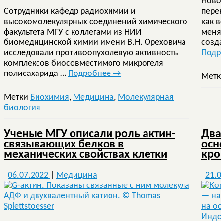
Ново
Сотрудники кафедр радиохимии и
пере
высокомолекулярных соединений химического
как 
факультета МГУ с коллегами из НИИ
меня
биомедицинской химии имени В.Н. Ореховича
созд
исследовали противоопухолевую активность
Под
комплексов биосовместимого микрогеля
полисахарида …
Подробнее
→
Мет
Метки
Биохимия
,
Медицина
,
Молекулярная
биология
Ученые МГУ описали роль актин-
Два
связывающих белков в
осн
механических свойствах клетки
кро
06.07.2022
|
Медицина
21.