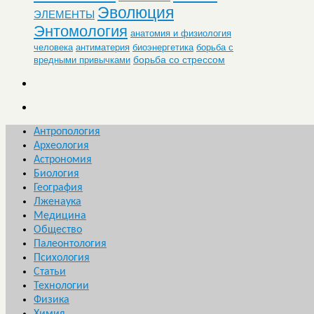
Эволюция
ЭЛЕМЕНТЫ
Энтомология
анатомия и физиология
человека
антиматерия
биоэнергетика
борьба с
борьба со стрессом
вредными привычками
Антропология
Археология
Астрономия
Биология
География
Лженаука
Медицина
Общество
Палеонтология
Психология
Статьи
Технологии
Физика
Химия