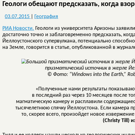
Геологи обещают предсказать, когда взор
03.07.2015
|
География
РИА Новости.
Геологи из университета Аризоны заявили
достаточно точно и заблаговременно предсказать, ког
Йеллоустонского супервулкана, потенциально способн
на Земле, говорится в статье, опубликованной в журна
призматический источник в жерле Йе
© Фото: “Windows into the Earth,” Robe
«Полученные нами результаты показывают
в последний раз через 10 месяцев после то
магматическую камеру и расплавили содержащиес
тысячелетнюю спячку Йеллоустона. Если камера п
то, скорее всего, произойдет новое извержение
(Christy Till