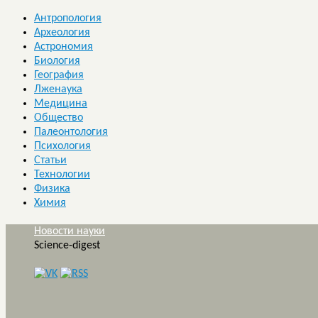
Антропология
Археология
Астрономия
Биология
География
Лженаука
Медицина
Общество
Палеонтология
Психология
Статьи
Технологии
Физика
Химия
Новости науки
Science-digest