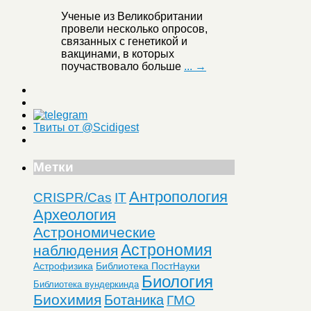
Ученые из Великобритании
провели несколько опросов,
связанных с генетикой и
вакцинами, в которых
поучаствовало больше
... →
Твиты от @Scidigest
Метки
Антропология
CRISPR/Cas
IT
Археология
Астрономические
Астрономия
наблюдения
Астрофизика
Библиотека ПостНауки
Биология
Библиотека вундеркинда
Биохимия
Ботаника
ГМО