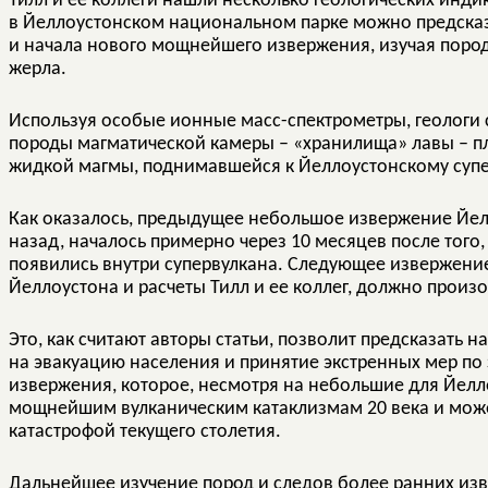
Тилл и ее коллеги нашли несколько геологических индик
в Йеллоустонском национальном парке можно предсказа
и начала нового мощнейшего извержения, изучая пород
жерла.
Используя особые ионные масс-спектрометры, геологи с
породы магматической камеры – «хранилища» лавы – п
жидкой магмы, поднимавшейся к Йеллоустонскому супе
Как оказалось, предыдущее небольшое извержение Йелл
назад, началось примерно через 10 месяцев после того
появились внутри супервулкана. Следующее извержение
Йеллоустона и расчеты Тилл и ее коллег, должно произ
Это, как считают авторы статьи, позволит предсказать н
на эвакуацию населения и принятие экстренных мер по
извержения, которое, несмотря на небольшие для Йелло
мощнейшим вулканическим катаклизмам 20 века и може
катастрофой текущего столетия.
Дальнейшее изучение пород и следов более ранних изв