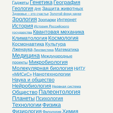
Генетика
География
Гаджеты
Геология
Защита животных
ДНК
Здоровье – это счастье
Золотой фонд науки
Зоология
Интернет
Зоопарки
История
История Российского
Квантовая механика
государства
Космология
Климатология
Космонавтика
Культура
Лженаука
Математика
Лингвистика
Медицина
Международные
Микробиология
проекты
Молекулярная биология
НИТУ
Нанотехнологии
«МИСиС»
Наука и общество
Нейробиология
Нервная система
Палеонтология
Общество
Планеты
Психология
Технологии
Физика
Физиология
Химия
Филология