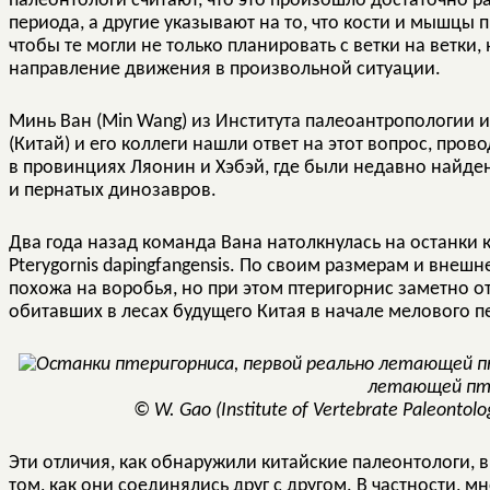
палеонтологи считают, что это произошло достаточно р
периода, а другие указывают на то, что кости и мышцы 
чтобы те могли не только планировать с ветки на ветки, 
направление движения в произвольной ситуации.
Минь Ван (Min Wang) из Института палеоантропологии 
(Китай) и его коллеги нашли ответ на этот вопрос, пров
в провинциях Ляонин и Хэбэй, где были недавно найде
и пернатых динозавров.
Два года назад команда Вана натолкнулась на останки
Pterygornis dapingfangensis. По своим размерам и внеш
похожа на воробья, но при этом птеригорнис заметно о
обитавших в лесах будущего Китая в начале мелового п
летающей п
© W. Gao (Institute of Vertebrate Paleontolo
Эти отличия, как обнаружили китайские палеонтологи, в
том, как они соединялись друг с другом. В частности, мн