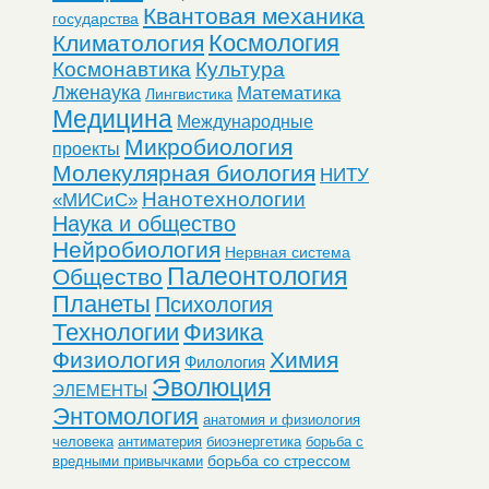
Квантовая механика
государства
Космология
Климатология
Космонавтика
Культура
Лженаука
Математика
Лингвистика
Медицина
Международные
Микробиология
проекты
Молекулярная биология
НИТУ
Нанотехнологии
«МИСиС»
Наука и общество
Нейробиология
Нервная система
Палеонтология
Общество
Планеты
Психология
Технологии
Физика
Физиология
Химия
Филология
Эволюция
ЭЛЕМЕНТЫ
Энтомология
анатомия и физиология
человека
антиматерия
биоэнергетика
борьба с
борьба со стрессом
вредными привычками