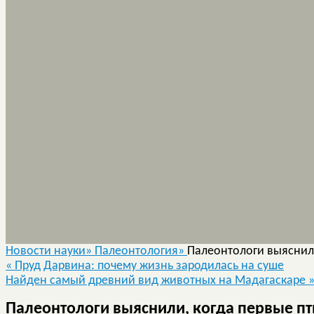
Новости науки»
Палеонтология»
Палеонтологи выяснили
«
Пруд Дарвина: почему жизнь зародилась на суше
Найден самый древний вид животных на Мадагаскаре
Палеонтологи выяснили, когда первые пт