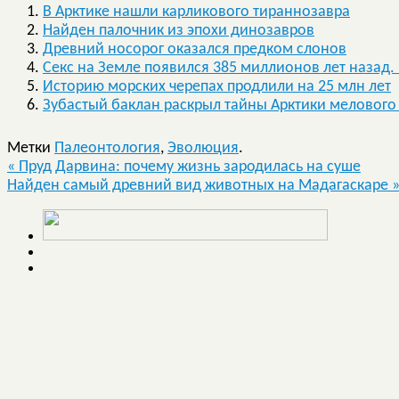
В Арктике нашли карликового тираннозавра
Найден палочник из эпохи динозавров
Древний носорог оказался предком слонов
Секс на Земле появился 385 миллионов лет назад.
Историю морских черепах продлили на 25 млн лет
Зубастый баклан раскрыл тайны Арктики мелового
Метки
Палеонтология
,
Эволюция
.
«
Пруд Дарвина: почему жизнь зародилась на суше
Найден самый древний вид животных на Мадагаскаре