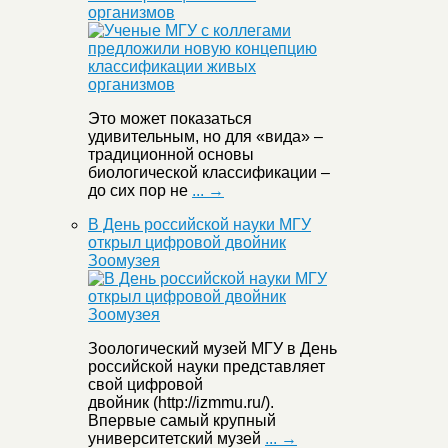
организмов
Это может показаться
удивительным, но для «вида» –
традиционной основы
биологической классификации –
до сих пор не
... →
В День российской науки МГУ
открыл цифровой двойник
Зоомузея
Зоологический музей МГУ в День
российской науки представляет
свой цифровой
двойник (http://izmmu.ru/).
Впервые самый крупный
университетский музей
... →