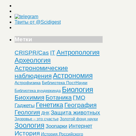
Твиты от @Scidigest
Метки
Антропология
CRISPR/Cas
IT
Археология
Астрономические
Астрономия
наблюдения
Астрофизика
Библиотека ПостНауки
Биология
Библиотека вундеркинда
Биохимия
Ботаника
ГМО
Генетика
География
Гаджеты
Геология
Защита животных
ДНК
Здоровье – это счастье
Золотой фонд науки
Зоология
Интернет
Зоопарки
История
История Российского