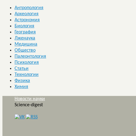
Антропология
Археология
Астрономия
Биология
География
Лженаука
Медицина
Общество
Палеонтология
Психология
Статьи
Технологии
Физика
Химия
Новости науки
Science-digest