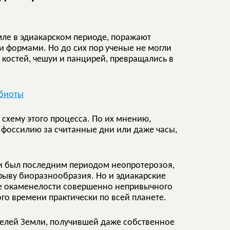
мле в эдиакарском периоде, поражают
формами. Но до сих пор ученые не могли
 костей, чешуи и панцирей, превращались в
хему этого процесса. По их мнению,
фоссилию за считанные дни или даже часы,
д и был последним периодом неопротерозоя,
ыву биоразнообразия. Но и эдиакарские
ые окаменелости совершенно непривычного
ого времени практически по всей планете.
елей Земли, получившей даже собственное