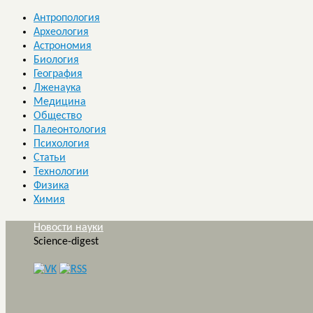
Антропология
Археология
Астрономия
Биология
География
Лженаука
Медицина
Общество
Палеонтология
Психология
Статьи
Технологии
Физика
Химия
Новости науки
Science-digest