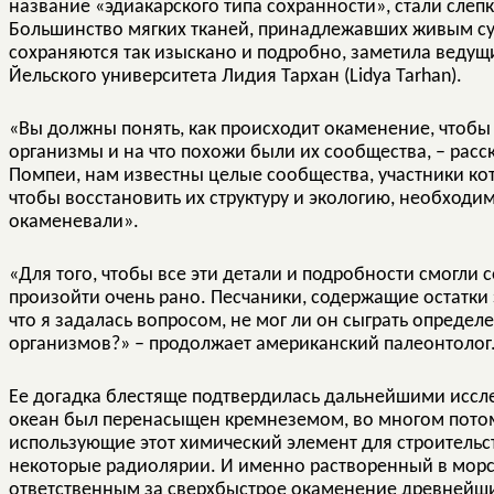
название «эдиакарского типа сохранности», стали слепк
Большинство мягких тканей, принадлежавших живым сущ
сохраняются так изыскано и подробно, заметила ведущ
Йельского университета Лидия Тархан (Lidya Tarhan).
«Вы должны понять, как происходит окаменение, чтобы 
организмы и на что похожи были их сообщества, – расс
Помпеи, нам известны целые сообщества, участники кот
чтобы восстановить их структуру и экологию, необходим
окаменевали».
«Для того, чтобы все эти детали и подробности смогли
произойти очень рано. Песчаники, содержащие остатки 
что я задалась вопросом, не мог ли он сыграть определ
организмов?» – продолжает американский палеонтолог
Ее догадка блестяще подтвердилась дальнейшими иссле
океан был перенасыщен кремнеземом, во многом потому
использующие этот химический элемент для строительст
некоторые радиолярии. И именно растворенный в морс
ответственным за сверхбыстрое окаменение древнейши