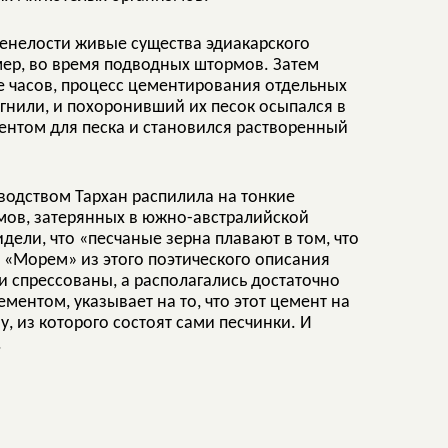
менелости живые существа эдиакарского
мер, во время подводных штормов. Затем
е часов, процесс цементирования отдельных
сгнили, и похоронивший их песок осыпался в
ментом для песка и становился растворенный
оводством Тархан распилила на тонкие
мов, затерянных в южно-австралийской
дели, что «песчаные зерна плавают в том, что
. «Морем» из этого поэтического описания
ли спрессованы, а располагались достаточно
ентом, указывает на то, что этот цемент на
 из которого состоят сами песчинки. И
.