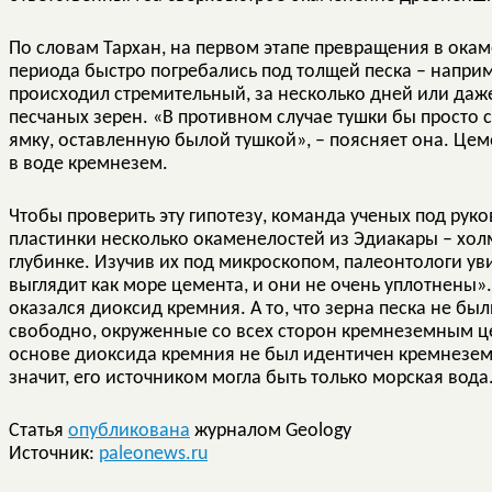
По словам Тархан, на первом этапе превращения в ока
периода быстро погребались под толщей песка – напри
происходил стремительный, за несколько дней или даж
песчаных зерен. «В противном случае тушки бы просто 
ямку, оставленную былой тушкой», – поясняет она. Це
в воде кремнезем.
Чтобы проверить эту гипотезу, команда ученых под рук
пластинки несколько окаменелостей из Эдиакары – хол
глубинке. Изучив их под микроскопом, палеонтологи уви
выглядит как море цемента, и они не очень уплотнены»
оказался диоксид кремния. А то, что зерна песка не бы
свободно, окруженные со всех сторон кремнеземным цем
основе диоксида кремния не был идентичен кремнезему,
значит, его источником могла быть только морская вода
Статья
опубликована
журналом Geology
Источник:
paleonews.ru