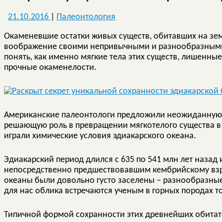
21.10.2016
|
Палеонтология
Окаменевшие остатки живых существ, обитавших на зе
воображение своими непривычными и разнообразными 
понять, как именно мягкие тела этих существ, лишенные
прочные окаменелости.
Американские палеонтологи предложили неожиданную с
решающую роль в превращении мягкотелого существа в 
играли химические условия эдиакарского океана.
Эдиакарский период длился с 635 по 541 млн лет наза
непосредственно предшествовавшим кембрийскому взр
океаны были довольно густо заселены – разнообразн
для нас облика встречаются ученым в горных породах т
Типичной формой сохранности этих древнейших обитат