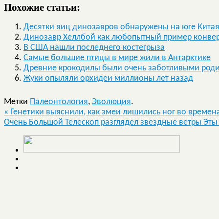
Похожие статьи:
Десятки яиц динозавров обнаружены на юге Кита
Динозавр Хеллбой как любопытный пример конве
В США нашли последнего костегрыза
Самые большие птицы в мире жили в Антарктике
Древние крокодилы были очень заботливыми род
Жуки опыляли орхидеи миллионы лет назад
Метки
Палеонтология
,
Эволюция
.
«
Генетики выяснили, как змеи лишились ног во времен
Очень Большой Телескоп разглядел звездные ветры Эты