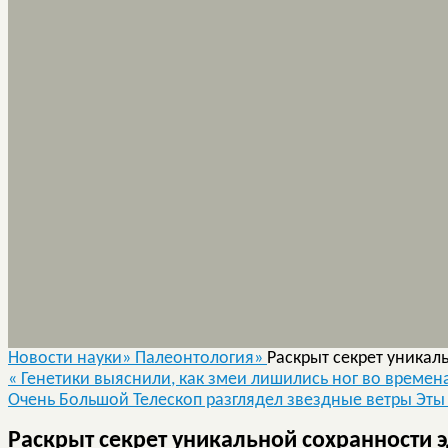
Новости науки»
Палеонтология»
Раскрыт секрет уникал
«
Генетики выяснили, как змеи лишились ног во времен
Очень Большой Телескоп разглядел звездные ветры Эты
Раскрыт секрет уникальной сохранности 