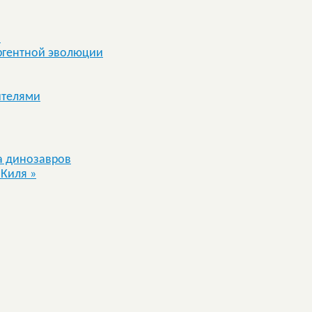
я
ргентной эволюции
ителями
а динозавров
 Киля
»