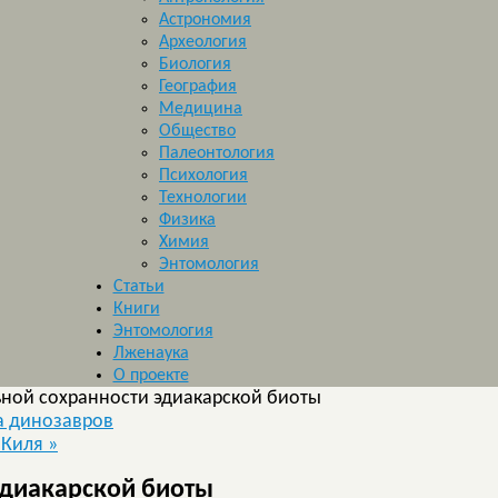
Астрономия
Археология
Биология
География
Медицина
Общество
Палеонтология
Психология
Технологии
Физика
Химия
Энтомология
Статьи
Книги
Энтомология
Лженаука
О проекте
ьной сохранности эдиакарской биоты
а динозавров
 Киля
»
эдиакарской биоты