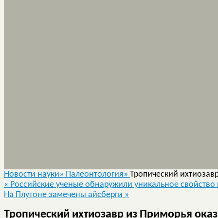
Новости науки»
Палеонтология»
Тропический ихтиозав
«
Российские ученые обнаружили уникальное свойство 
На Плутоне замечены айсберги
»
Тропический ихтиозавр из Приморья ока