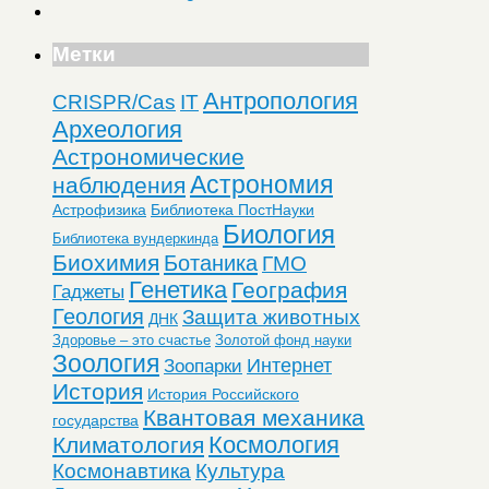
Метки
Антропология
CRISPR/Cas
IT
Археология
Астрономические
Астрономия
наблюдения
Астрофизика
Библиотека ПостНауки
Биология
Библиотека вундеркинда
Биохимия
Ботаника
ГМО
Генетика
География
Гаджеты
Геология
Защита животных
ДНК
Здоровье – это счастье
Золотой фонд науки
Зоология
Интернет
Зоопарки
История
История Российского
Квантовая механика
государства
Космология
Климатология
Космонавтика
Культура