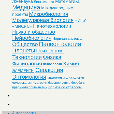
Лженаука
Математика
Лингвистика
Медицина
Международные
Микробиология
проекты
Молекулярная биология
НИТУ
Нанотехнологии
«МИСиС»
Наука и общество
Нейробиология
Нервная система
Палеонтология
Общество
Планеты
Психология
Технологии
Физика
Физиология
Химия
Филология
Эволюция
ЭЛЕМЕНТЫ
Энтомология
анатомия и физиология
человека
антиматерия
биоэнергетика
борьба с
борьба со стрессом
вредными привычками
Антропология