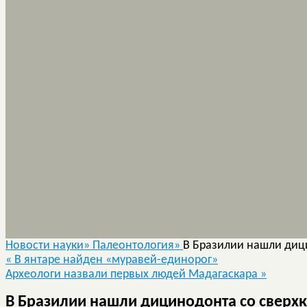
Новости науки»
Палеонтология»
В Бразилии нашли диц
«
В янтаре найден «муравей-единорог»
Археологи назвали первых людей Мадагаскара
»
В Бразилии нашли дицинодонта со свер