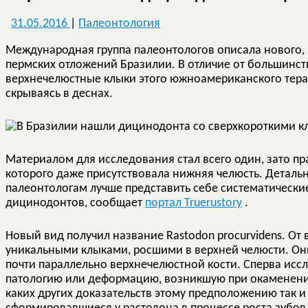
31.05.2016
|
Палеонтология
Международная группа палеонтологов описала нового, в
пермских отложений Бразилии. В отличие от большинст
верхнечелюстные клыки этого южноамериканского терап
скрываясь в деснах.
Материалом для исследования стал всего один, зато пр
которого даже присутствовала нижняя челюсть. Деталь
палеонтологам лучше представить себе систематическ
дицинодонтов, сообщает
портал Truerustory
.
Новый вид получил название Rastodon procurvidens. От
уникальными клыками, росшими в верхней челюсти. Он
почти параллельно верхнечелюстной кости. Сперва исс
патологию или деформацию, возникшую при окаменении
каких других доказательств этому предположению так и