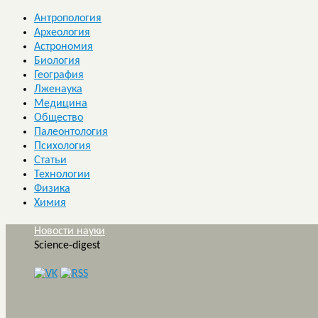
Антропология
Археология
Астрономия
Биология
География
Лженаука
Медицина
Общество
Палеонтология
Психология
Статьи
Технологии
Физика
Химия
Новости науки
Science-digest