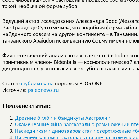
сформировавшиеся у растодона в процессе роста зубов,
такой необычной форме зубов.
Ведущий автор исследования Александра Боос (Alessandr
Рио Гранде де Сул отметила, что подобная форма зубов
найденного совсем на другом континенте – в Танзании. 
танзанского Abajudon искривленную форму имели не клы
Филогенетический анализ показывает, что Rastodon pro
примтивным членом Bidentalia — космополитической к
дицинодонтов, у которых из всех зубов осталась лишь 
Статья
опубликована
порталом PLOS ONE
Источник:
paleonews.ru
Похожие статьи:
Древние билби и бандикуты Австралии
Окаменевшие яйца рассказали о размножении пт
Наследниками динозавров стали сверхтяжелые «
Пиренейская рысь оказалась старше на полмиллио