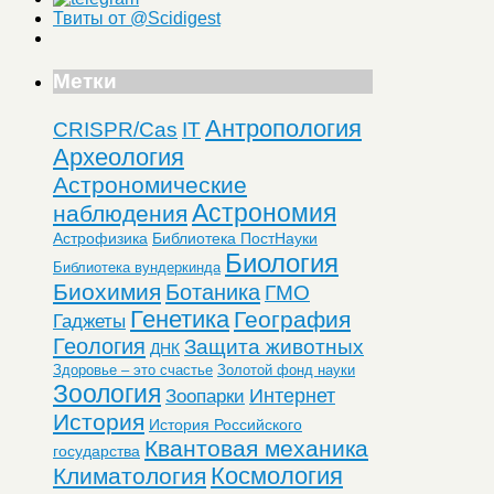
Твиты от @Scidigest
Метки
Антропология
CRISPR/Cas
IT
Археология
Астрономические
Астрономия
наблюдения
Астрофизика
Библиотека ПостНауки
Биология
Библиотека вундеркинда
Биохимия
Ботаника
ГМО
Генетика
География
Гаджеты
Геология
Защита животных
ДНК
Здоровье – это счастье
Золотой фонд науки
Зоология
Интернет
Зоопарки
История
История Российского
Квантовая механика
государства
Космология
Климатология