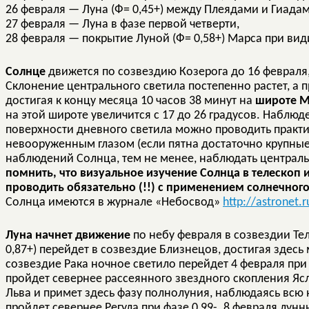
26 февраля — Луна (Ф= 0,45+) между Плеядами и Гиадам
27 февраля — Луна в фазе первой четверти,
28 февраля — покрытие Луной (Ф= 0,58+) Марса при вид
Солнце
движется по созвездию Козерога до 16 февраля,
Склонение центрального светила постепенно растет, а 
достигая к концу месяца 10 часов 38 минут на
широте 
на этой широте увеличится с 17 до 26 градусов. Наблюд
поверхности дневного светила можно проводить практи
невооруженным глазом (если пятна достаточно крупные
наблюдений Солнца, тем не менее, наблюдать централь
помнить, что визуальное изучение Солнца в телескоп
проводить обязательно (!!) с применением солнечног
Солнца имеются в журнале «Небосвод»
http://astronet
Луна начнет движение
по небу февраля в созвездии Тел
0,87+) перейдет в созвездие Близнецов, достигая здесь
созвездие Рака ночное светило перейдет 4 февраля при ф
пройдет севернее рассеянного звездного скопления Ясл
Льва и примет здесь фазу полнолуния, наблюдаясь всю 
пройдет севернее Регула при фазе 0,99-. 8 февраля лун