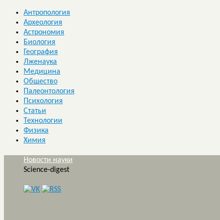
Антропология
Археология
Астрономия
Биология
География
Лженаука
Медицина
Общество
Палеонтология
Психология
Статьи
Технологии
Физика
Химия
Новости науки
Science-digest