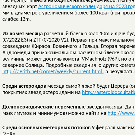
Psc (4,5m). Планета находится на вечернем небе. Непт
звездных карт
Астрономического календаря на 2023 год
мм в диаметре с увеличением более 100 крат (при проз
слабее 13m.
Из комет месяца
расчетный блеск около 10m и ярче буд
(C/2022 E3) и ZTF (C/2020 V2). Первая при максимально
созвездиям Жирафа, Возничего и Тельца. Вторая перем
Андромеды при максимальном расчетном блеске около 
величины может достичь комета P/Machholz (96P), но она
севернее Солнца. Подробные сведения о других комет
http://aerith.net/comet/weekly/current.html
, а результа
Среди астероидов
месяца самой яркой будет Церера (о
покрытиях звезд астероидами на
http://asteroidocculta
Долгопериодические переменные звезды
месяца. Дан
максимумов и минимумов) можно найти на
http://www.
Среди основных метеорных потоков
9 февраля максим
(ZHR=