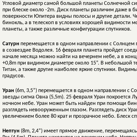
Угловой диаметр самой большой планеты Солнечной сис
при блеске около -2m. Диск планеты различим даже в б
поверхности Юпитера видны полосы и другие детали. Ч
бинокль, а в телескоп в условиях хорошей видимости м
планеты, а также различные конфигурации спутников.
Сатурн
перемещается в одном направлении с Солнцем п
в созвездие Водолея. 16 февраля планета пройдет сое
начале месяца можно найти на вечернем небе, а в конц
+0,8m при видимом диаметре около 15”. В небольшой т
Титан, а также другие наиболее яркие спутники. Видим
градусов.
Уран
(6m, 3,5”) перемещается в одном направлении с 
звезды сигма Овна (5,5m). 25 февраля Уран покроется Л
ночном небе. Уран может быть найден при помощи бино
разглядеть невооруженным глазом. Разглядеть диск Ура
увеличением более 80 крат и прозрачное небо. Блеск с
Нептун
(8m, 2,4”) имеет прямое движение, перемещаяс