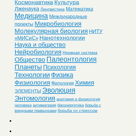
Космонавтика
Культура
Лженаука
Математика
Лингвистика
Медицина
Международные
Микробиология
проекты
Молекулярная биология
НИТУ
Нанотехнологии
«МИСиС»
Наука и общество
Нейробиология
Нервная система
Палеонтология
Общество
Планеты
Психология
Физика
Технологии
Физиология
Химия
Филология
Эволюция
ЭЛЕМЕНТЫ
Энтомология
анатомия и физиология
человека
антиматерия
биоэнергетика
борьба с
борьба со стрессом
вредными привычками