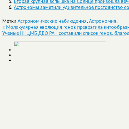
Вторая крупная вспышка на Солнце произошла веч
Астрономы заметили удивительное постоянство 
Метки
Астрономические наблюдения
,
Астрономия
.
«
Молекулярная эволюция генов превратила китообразн
Ученые ННЦМБ ДВО РАН составили список генов, благо