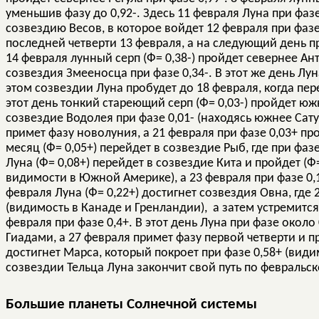
уменьшив фазу до 0,92-. Здесь 11 февраля Луна при фазе
созвездию Весов, в которое войдет 12 февраля при фазе
последней четверти 13 февраля, а на следующий день пр
14 февраля лунный серп (Ф= 0,38-) пройдет севернее Ант
созвездия Змееносца при фазе 0,34-. В этот же день Лун
этом созвездии Луна пробудет до 18 февраля, когда пере
этот день тонкий стареющий серп (Ф= 0,03-) пройдет юж
созвездие Водолея при фазе 0,01- (находясь южнее Сату
примет фазу новолуния, а 21 февраля при фазе 0,03+ п
месяц (Ф= 0,05+) перейдет в созвездие Рыб, где при фаз
Луна (Ф= 0,08+) перейдет в созвездие Кита и пройдет (
видимости в Южной Америке), а 23 февраля при фазе 0,1
февраля Луна (Ф= 0,22+) достигнет созвездия Овна, где 
(видимость в Канаде и Гренландии), а затем устремится
февраля при фазе 0,4+. В этот день Луна при фазе окол
Гиадами, а 27 февраля примет фазу первой четверти и 
достигнет Марса, который покроет при фазе 0,58+ (види
созвездии Тельца Луна закончит свой путь по февральск
Большие планеты Солнечной системы