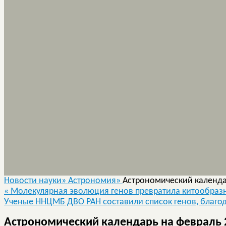
Новости науки»
Астрономия»
Астрономический календа
«
Молекулярная эволюция генов превратила китообразн
Ученые ННЦМБ ДВО РАН составили список генов, благо
Астрономический календарь на февраль 