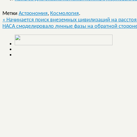
Метки
Астрономия
,
Космология
.
«
Начинается поиск внеземных цивилизаций на расстоян
НАСА смоделировало лунные фазы на обратной стороне