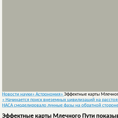
Новости науки»
Астрономия»
Эффектные карты Млечног
«
Начинается поиск внеземных цивилизаций на расстоян
НАСА смоделировало лунные фазы на обратной стороне
Эффектные карты Млечного Пути показыв