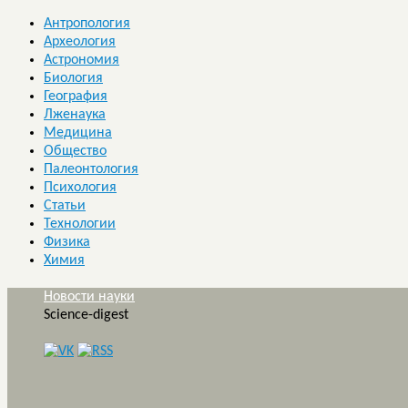
Антропология
Археология
Астрономия
Биология
География
Лженаука
Медицина
Общество
Палеонтология
Психология
Статьи
Технологии
Физика
Химия
Новости науки
Science-digest