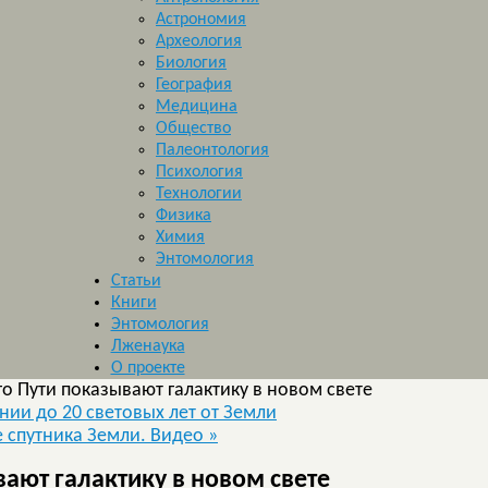
Астрономия
Археология
Биология
География
Медицина
Общество
Палеонтология
Психология
Технологии
Физика
Химия
Энтомология
Статьи
Книги
Энтомология
Лженаука
О проекте
о Пути показывают галактику в новом свете
ии до 20 световых лет от Земли
 спутника Земли. Видео
»
ают галактику в новом свете