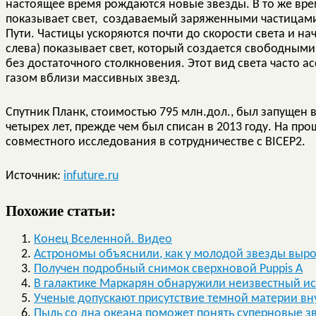
настоящее время рождаются новые звезды. В то же вре
показывает свет, создаваемый заряженными частицам
Пути. Частицы ускоряются почти до скорости света и на
слева) показывает свет, который создается свободным
без достаточного столкновения. Этот вид света часто 
газом вблизи массивных звезд.
Спутник Планк, стоимостью 795 млн.дол., был запущен в
четырех лет, прежде чем был списан в 2013 году. На п
совместного исследования в сотрудничестве с BICEP2.
Источник:
infuture.ru
Похожие статьи:
Конец Вселенной. Видео
Астрономы объяснили, как у молодой звезды выро
Получен подробный снимок сверхновой Puppis A
В галактике Маркарян обнаружили неизвестный ис
Ученые допускают присутствие темной материи вн
Пыль со дна океана поможет понять суперновые з