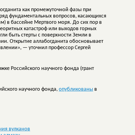
богданита как промежуточной фазы при
 ряд фундаментальных вопросов, касающихся
) в бассейне Мертвого моря. До сих пор в
теоритных катастроф или выходов горных
гли быть стерты с поверхности Земли в
озии. Открытие аллабогданита обосновывает
влении», — уточнил профессор Сергей
ке Российского научного фонда (грант
ийского научного фонда,
опубликованы
в
ния вулканов