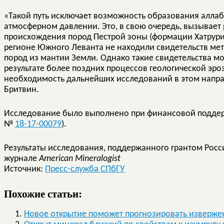
«Такой путь исключает возможность образования алла
атмосферном давлении. Это, в свою очередь, вызывает
происхождения пород Пестрой зоны (формации Хатрурим
регионе Южного Леванта не находили свидетельств ме
пород из мантии Земли. Однако такие свидетельства мо
результате более поздних процессов геологической эр
необходимость дальнейших исследований в этом напра
Бритвин.
Исследование было выполнено при финансовой поддерж
№
18-17-00079
).
Результаты исследования, поддержанного грантом Росс
журнале
American Mineralogist
Источник:
Пресс-служба СПбГУ
Похожие статьи:
Новое открытие поможет прогнозировать изверже