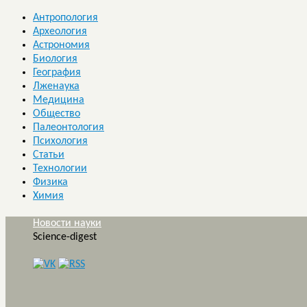
Антропология
Археология
Астрономия
Биология
География
Лженаука
Медицина
Общество
Палеонтология
Психология
Статьи
Технологии
Физика
Химия
Новости науки
Science-digest