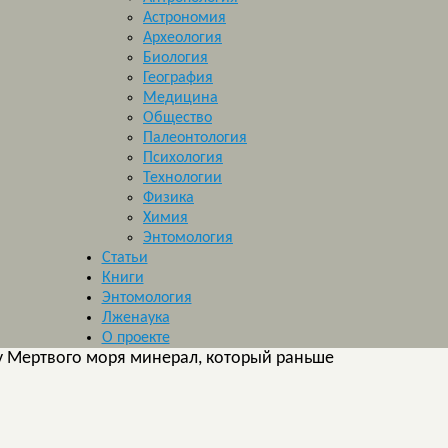
Астрономия
Археология
Биология
География
Медицина
Общество
Палеонтология
Психология
Технологии
Физика
Химия
Энтомология
Статьи
Книги
Энтомология
Лженаука
О проекте
 Мертвого моря минерал, который раньше