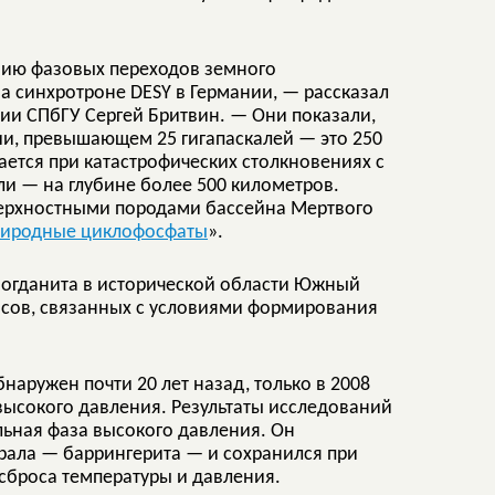
нию фазовых переходов земного
а синхротроне DESY в Германии, — рассказал
фии СПбГУ Сергей Бритвин. — Они показали,
ии, превышающем 25 гигапаскалей — это 250
ается при катастрофических столкновениях с
ли — на глубине более 500 километров.
верхностными породами бассейна Мертвого
риродные циклофосфаты
».
богданита в исторической области Южный
сов, связанных с условиями формирования
наружен почти 20 лет назад, только в 2008
 высокого давления. Результаты исследований
льная фаза высокого давления. Он
ерала — баррингерита — и сохранился при
 сброса температуры и давления.