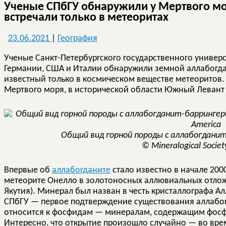
Ученые СПбГУ обнаружили у Мертвого м
встречали только в метеоритах
23.06.2021
|
География
Ученые Санкт-Петербургского государственного универ
Германии, США и Италии обнаружили земной аллабогдан
известный только в космическом веществе метеоритов.
Мертвого моря, в исторической области Южный Левант
Общий вид горной породы с аллабогдани
© Mineralogical Societ
Впервые об
аллабогданите
стало известно в начале 200
метеорите Онелло в золотоносных аллювиальных отлож
Якутия). Минерал был назван в честь кристаллографа А
СПбГУ — первое подтверждение существования аллабог
относится к фосфидам — минералам, содержащим фосфо
Интересно, что открытие произошло случайно — во вре