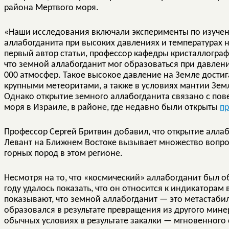
района Мертвого моря.
«Наши исследования включали эксперименты по изуче
аллабогданита при высоких давлениях и температурах н
первый автор статьи, профессор кафедры кристаллогра
что земной аллабогданит мог образоваться при давлен
000 атмосфер. Такое высокое давление на Земле достиг
крупными метеоритами, а также в условиях мантии Зем
Однако открытие земного аллабогданита связано с по
моря в Израиле, в районе, где недавно были открыты
п
Профессор Сергей Бритвин добавил, что открытие алла
Левант на Ближнем Востоке вызывает множество вопро
горных пород в этом регионе.
Несмотря на то, что «космический» аллабогданит был об
году удалось показать, что он относится к индикаторам
показывают, что земной аллабогданит — это метастаби
образовался в результате превращения из другого мин
обычных условиях в результате закалки — мгновенного