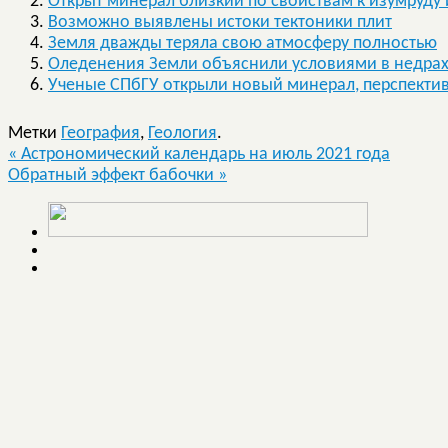
Открыт минерал близкий по свойствам к изумруду 
Возможно выявлены истоки тектоники плит
Земля дважды теряла свою атмосферу полностью
Оледенения Земли объяснили условиями в недрах
Ученые СПбГУ открыли новый минерал, перспекти
Метки
География
,
Геология
.
«
Астрономический календарь на июль 2021 года
Обратный эффект бабочки
»