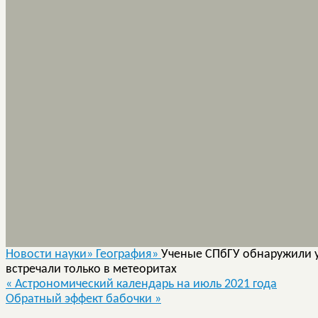
Новости науки»
География»
Ученые СПбГУ обнаружили у
встречали только в метеоритах
«
Астрономический календарь на июль 2021 года
Обратный эффект бабочки
»