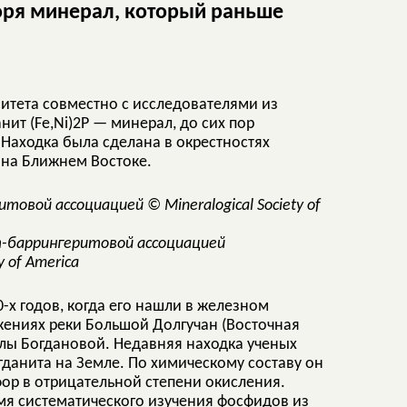
оря минерал, который раньше
ситета совместно с исследователями из
ит (Fe,Ni)2P — минерал, до сих пор
 Находка была сделана в окрестностях
 на Ближнем Востоке.
т-баррингеритовой ассоциацией
y of America
0-х годов, когда его нашли в железном
ениях реки Большой Долгучан (Восточная
ллы Богдановой. Недавняя находка ученых
данита на Земле. По химическому составу он
р в отрицательной степени окисления.
мя систематического изучения фосфидов из