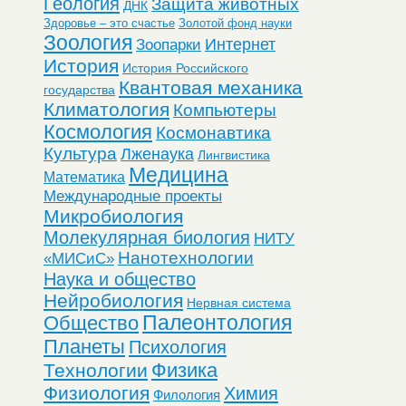
Геология
Защита животных
ДНК
Здоровье – это счастье
Золотой фонд науки
Зоология
Интернет
Зоопарки
История
История Российского
Квантовая механика
государства
Климатология
Компьютеры
Космология
Космонавтика
Культура
Лженаука
Лингвистика
Медицина
Математика
Международные проекты
Микробиология
Молекулярная биология
НИТУ
Нанотехнологии
«МИСиС»
Наука и общество
Нейробиология
Нервная система
Общество
Палеонтология
Планеты
Психология
Физика
Технологии
Физиология
Химия
Филология