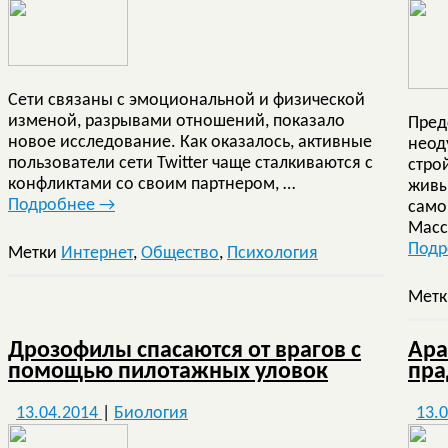
Сети связаны с эмоциональной и физической
изменой, разрывами отношений, показало
Пред
новое исследование. Как оказалось, активные
неод
пользователи сети Twitter чаще сталкиваются с
стро
конфликтами со своим партнером, …
живы
Подробнее
→
само
Масс
Под
Метки
Интернет
,
Общество
,
Психология
Мет
Дрозофилы спасаются от врагов с
Ара
помощью пилотажных уловок
пра
13.04.2014
|
Биология
13.