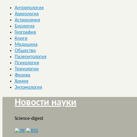
Антропология
Археология
Астрономия
Биология
География
Книги
Медицина
Общество
Палеонтология
Психология
Технологии
Физика
Химия
Энтомология
Новости науки
Science-digest