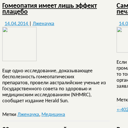
Гомеопатия имеет лишь эффект
Сам
плацебо
печ
14.04.2014
|
Лженаука
14.
Если
гром
Еще одно исследование, доказывающее
то т
бесполезность гомеопатических
орга
препаратов, провели австралийские ученые из
заяв
Государственного совета по здоровью и
медицинским исследованиям (NHMRC),
Мет
сообщает издание Herald Sun.
«
‹
40
Метки
Лженаука
,
Медицина