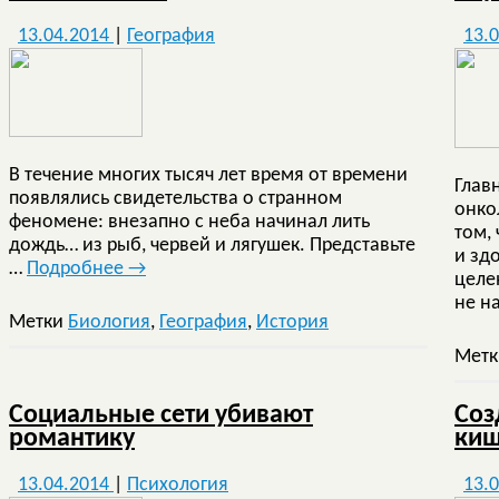
13.04.2014
|
География
13.
В течение многих тысяч лет время от времени
Глав
появлялись свидетельства о странном
онко
феномене: внезапно с неба начинал лить
том,
дождь… из рыб, червей и лягушек. Представьте
и зд
…
Подробнее
→
целе
не н
Метки
Биология
,
География
,
История
Мет
Социальные сети убивают
Соз
романтику
киш
13.04.2014
|
Психология
13.