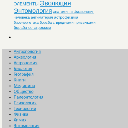
Эволюция
ЭЛЕМЕНТЫ
Энтомология
анатомия и физиология
астрофизика
человека
антиматерия
биоэнергетика
борьба с вредными привычками
борьба со стрессом
Антропология
Археология
Астрономия
Биология
География
Книги
Медицина
Общество
Палеонтология
Психология
Технологии
Физика
Химия
Энтомология