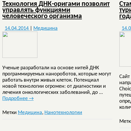
Технология ДНК-оригами позволит
Ста
управлять функциями
тур
человеческого организма
год
14.04.2014
|
Медицина
14.
Ученые разработали на основе нитей ДНК
программируемых нанороботов, которые могут
Сайт
работать внутри живых клеток. Потенциал
напра
новой технологии огромен: от диагностики и
Choi
лечения онкологических заболеваний, до …
путе
Подробнее
→
опре
коли
Метки
Медицина
,
Нанотехнологии
Мет