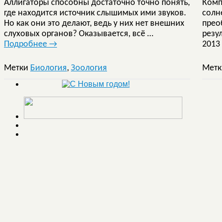
Аллигаторы способны достаточно точно понять,
Комп
где находится источник слышимых ими звуков.
солн
Но как они это делают, ведь у них нет внешних
прео
слуховых органов? Оказывается, всё …
резу
Подробнее
→
2013
Метки
Биология
,
Зоология
Мет