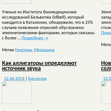
Ученые из Института биомедицинских
Земл
исследований Бельвитжа (Idibell), который
запа
находится в Каталонии, обнаружили, что в 25%
земл
случаев появление опухолей обусловлено
стол
эпигенетическими факторами, которые связаны
Под
с более …
Подробнее
→
Мет
Метки
Генетика
,
Медицина
Как аллигаторы определяют
Нов
источник звука
сол
12.04.2014
|
Биология
12.