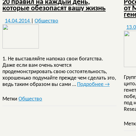
20 правил на каждый день,
Рос
которые обезопасят вашу жизнь
от 
ген
14.04.2014
|
Общество
13.
1. Не выставляйте напоказ свои богатства.
Даже если вам очень хочется
продемонстрировать свою состоятельность,
Груп
хорошенько подумайте прежде чем сделать это,
цито
ведь таким образом вы сами …
Подробнее
→
гене
побе
Метки
Общество
под 
Rese
Мет