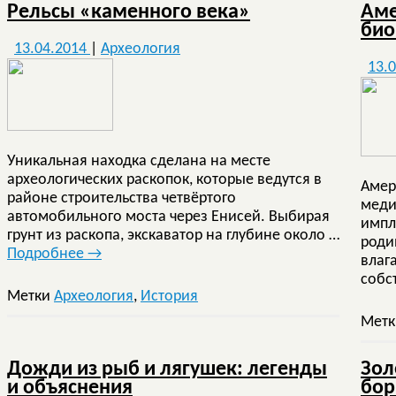
Рельсы «каменного века»
Аме
био
13.04.2014
|
Археология
13.
Уникальная находка сделана на месте
археологических раскопок, которые ведутся в
Амер
районе строительства четвёртого
меди
автомобильного моста через Енисей. Выбирая
импл
грунт из раскопа, экскаватор на глубине около …
роди
Подробнее
→
влаг
собс
Метки
Археология
,
История
Мет
Дожди из рыб и лягушек: легенды
Зол
и объяснения
бор