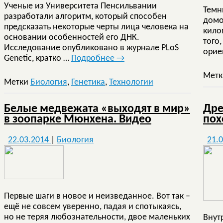
Ученые из Университета Пенсильвании
Темн
разработали алгоритм, который способен
домо
предсказать некоторые черты лица человека на
кило
основании особенностей его ДНК.
того
Исследование опубликовано в журнале PLoS
орие
Genetic, кратко …
Подробнее
→
Мет
Метки
Биология
,
Генетика
,
Технологии
Белые медвежата «выходят в мир»
Дре
в зоопарке Мюнхена. Видео
пох
22.03.2014
|
Биология
21.
Первые шаги в новое и неизведанное. Вот так –
ещё не совсем уверенно, падая и спотыкаясь,
но не теряя любознательности, двое маленьких
Внут