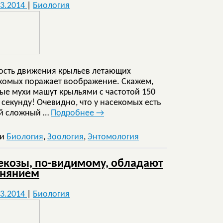
03.2014
|
Биология
ость движения крыльев летающих
комых поражает воображение. Скажем,
ые мухи машут крыльями с частотой 150
в секунду! Очевидно, что у насекомых есть
й сложный …
Подробнее
→
ки
Биология
,
Зоология
,
Энтомология
екозы, по-видимому, обладают
нянием
03.2014
|
Биология