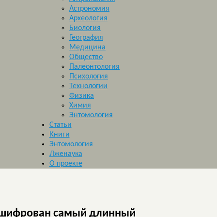
Астрономия
Археология
Биология
География
Медицина
Общество
Палеонтология
Психология
Технологии
Физика
Химия
Энтомология
Статьи
Книги
Энтомология
Лженаука
О проекте
шифрован самый длинный