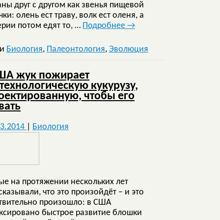
аны друг с другом как звенья пищевой
ки: олень ест траву, волк ест оленя, а
ерии потом едят то, …
Подробнее
→
ки
Биология
,
Палеонтология
,
Эволюция
ША жук пожирает
технологическую кукурузу,
оектированную, чтобы его
вать
03.2014
|
Биология
ые на протяжении нескольких лет
сказывали, что это произойдёт – и это
твительно произошло: в США
ксировано быстрое развитие блошки