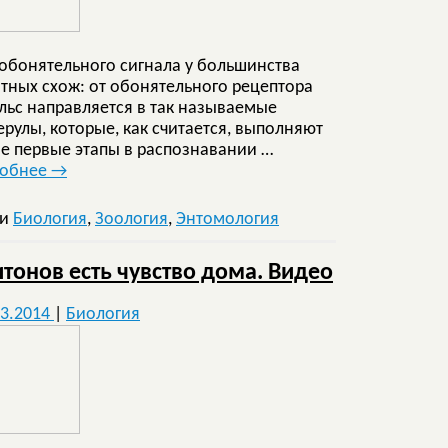
 обонятельного сигнала у большинства
тных схож: от обонятельного рецептора
льс направляется в так называемые
ерулы, которые, как считается, выполняют
е первые этапы в распознавании …
робнее
→
ки
Биология
,
Зоология
,
Энтомология
итонов есть чувство дома. Видео
03.2014
|
Биология