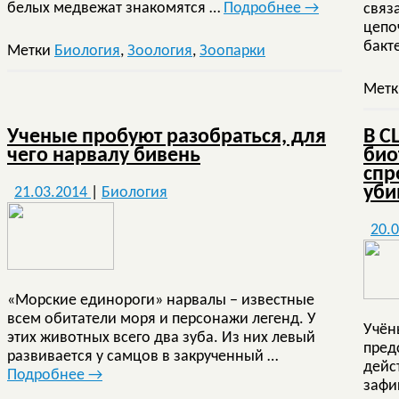
белых медвежат знакомятся …
Подробнее
→
связ
цепоч
бакт
Метки
Биология
,
Зоология
,
Зоопарки
Мет
Ученые пробуют разобраться, для
В С
чего нарвалу бивень
био
спр
уби
21.03.2014
|
Биология
20.
«Морские единороги» нарвалы − известные
всем обитатели моря и персонажи легенд. У
Учён
этих животных всего два зуба. Из них левый
пред
развивается у самцов в закрученный …
дейс
Подробнее
→
зафи