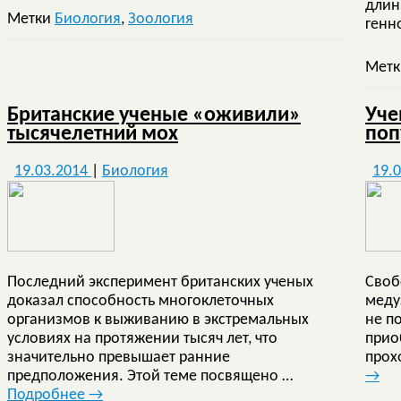
длин
Метки
Биология
,
Зоология
генн
Мет
Британские ученые «оживили»
Уче
тысячелетний мох
поп
19.03.2014
|
Биология
19.
Последний эксперимент британских ученых
Своб
доказал способность многоклеточных
меду
организмов к выживанию в экстремальных
не п
условиях на протяжении тысяч лет, что
прио
значительно превышает ранние
прох
предположения. Этой теме посвящено …
→
Подробнее
→