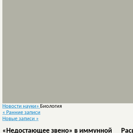
Новости науки»
Биология
«
Ранние записи
Новые записи
»
«Недостающее звено» в иммунной
Рас