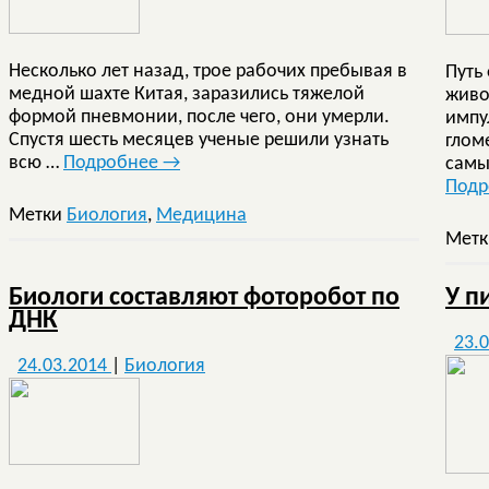
Несколько лет назад, трое рабочих пребывая в
Путь
медной шахте Китая, заразились тяжелой
живо
формой пневмонии, после чего, они умерли.
импу
Спустя шесть месяцев ученые решили узнать
глом
всю …
Подробнее
→
самы
Под
Метки
Биология
,
Медицина
Мет
Биологи составляют фоторобот по
У п
ДНК
23.
24.03.2014
|
Биология