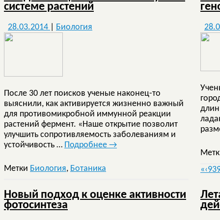
системе растений
ген
28.03.2014
|
Биология
28.
Учен
После 30 лет поисков ученые наконец-то
горо
выяснили, как активируется жизненно важный
длин
для противомикробной иммунной реакции
лада
растений фермент. «Наше открытие позволит
разм
улучшить сопротивляемость заболеваниям и
устойчивость …
Подробнее
→
Мет
Метки
Биология
,
Ботаника
«
‹
93
Новый подход к оценке активности
Лет
фотосинтеза
дей