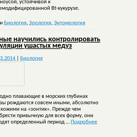
ноусой, устойчивой к
омодифицированной Bt-кукурузе.
ки
Биология
,
Зоология
,
Энтомология
ные научились контролировать
уляции ушастых медуз
03.2014
|
Биология
одно плавающие в морских глубинах
зы рождаются совсем иными, абсолютно
охожими на «зонтик». Прежде чем
брести привычную для всех форму, они
одят определенный период …
Подробнее