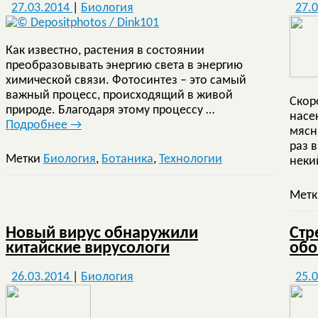
27.03.2014
|
Биология
27.
Как известно, растения в состоянии
преобразовывать энергию света в энергию
химической связи. Фотосинтез – это самый
важный процесс, происходящий в живой
Скор
природе. Благодаря этому процессу …
насе
Подробнее
→
мясн
раз 
Метки
Биология
,
Ботаника
,
Технологии
неки
Мет
Новый вирус обнаружили
Стр
китайские вирусологи
обо
26.03.2014
|
Биология
25.