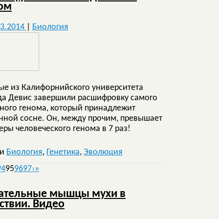
ом
03.2014
|
Биология
ые из Калифорнийского университета
да Девис завершили расшифровку самого
ного генома, который принадлежит
нной сосне. Он, между прочим, превышает
еры человеческого генома в 7 раз!
ки
Биология
,
Генетика
,
Эволюция
94
95
96
97
›
»
ательные мышцы мухи в
ствии. Видео