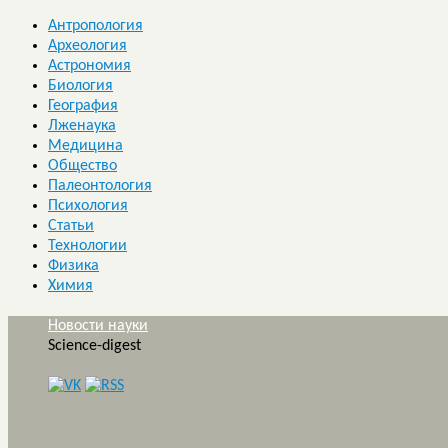
Антропология
Археология
Астрономия
Биология
География
Лженаука
Медицина
Общество
Палеонтология
Психология
Статьи
Технологии
Физика
Химия
Новости науки
Science-digest